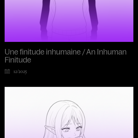
Une finitude inhumaine / An Inhuman
Finitude
12/2025