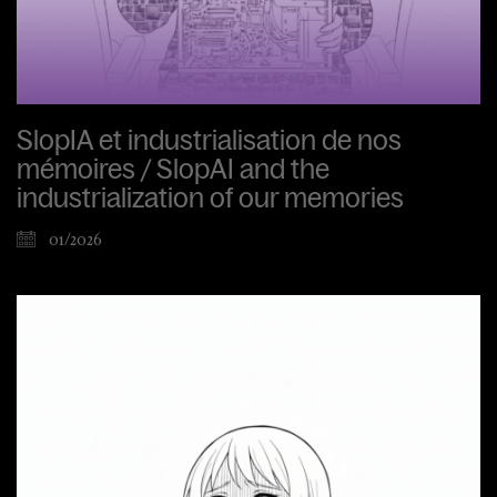
SlopIA et industrialisation de nos
mémoires / SlopAI and the
industrialization of our memories
01/2026