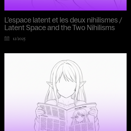
L’espace latent et les deux nihilismes /
Latent Space and the Two Nihilisms
12/2025