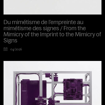
Du mimétisme de l’empreinte au
mimétisme des signes / From the
Mimicry of the Imprint to the Mimicry of
Signs
04/2026