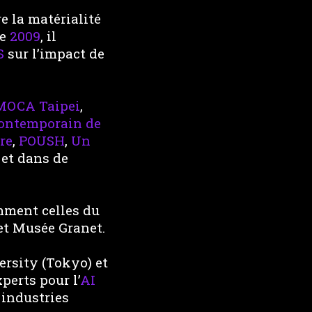
re la matérialité
de
2009
, il
S
sur l’impact de
MOCA Taipei
,
contemporain de
re
,
POUSH
,
Un
, et dans de
amment celles du
et Musée Granet.
rsity (Tokyo) et
xperts pour l’
AI
s industries