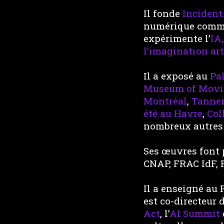
Il fonde
Incident
numérique com
expérimente l’
IA,
l’imagination arti
Il a exposé au
Pa
Museum of Movi
Montréal
,
Tanner
été au Havre
,
Col
nombreux autres 
Ses œuvres font 
CNAP, FRAC IdF, 
Il a enseigné au
est co-directeur 
Act
, l’
AI Summit