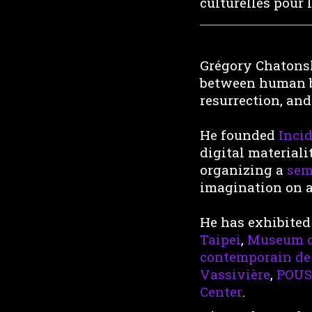
culturelles pour 
Grégory Chatonsk
between human b
resurrection, an
He founded
Incid
digital materiali
organizing a
sem
imagination on a
He has exhibited
Taipei
,
Museum o
contemporain de
Vassivière
,
POU
Center
.