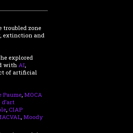
e troubled zone
 extinction and
, he explored
ed with
AI
,
 of artificial
e Paume
,
MOCA
d’art
ble
,
CIAP
MACVAL
,
Moody