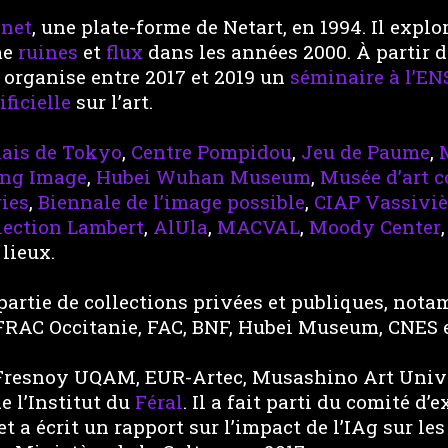
.net
, une plate-forme de Netart, en 1994. Il explo
me
ruines
et
flux
dans les années 2000. À partir 
organise entre 2017 et 2019 un
séminaire à l’EN
ficielle
sur l’art.
lais de Tokyo
,
Centre Pompidou
,
Jeu de Paume
,
ng Image
,
Hubei Wuhan Museum
,
Musée d’art 
ies
,
Biennale de l’image possible
,
CIAP Vassiviè
lection Lambert
,
AlUla
,
MACVAL
,
Moody Center
lieux.
partie de collections privées et publiques, not
FRAC Occitanie, FAC, BNF, Hubei Museum, CNES 
 Fresnoy UQAM, EUR-Artec, Musashino Art Unive
de l’Institut du
Féral
. Il a fait parti du comité d’e
et a écrit un rapport sur l’impact de l’IAg sur le