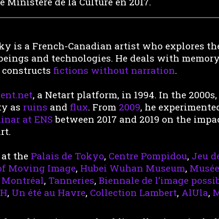
le Ministère de la Culture en 2017.
y is a French-Canadian artist who explores th
eings and technologies. He deals with memory,
d constructs
fictions without narration
.
ent.net
, a Netart platform, in 1994. In the 2000s
ty as
ruins
and
flux
. From
2009
, he experiment
inar at ENS
between 2017 and 2019 on the impact
rt.
 at the
Palais de Tokyo
,
Centre Pompidou
,
Jeu d
f Moving Image
,
Hubei Wuhan Museum
,
Musée 
 Montréal
,
Tanneries
,
Biennale de l’image possi
SH
,
Un été au Havre
,
Collection Lambert
,
AlUla
,