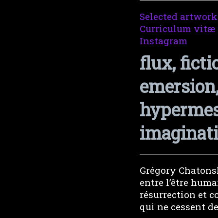
Selected artwork
Curriculum vitæ
Instagram
flux, fic
emersion, 
hypermesia
imaginati
Grégory Chatonsk
entre l’être huma
résurrection et c
qui ne cessent de