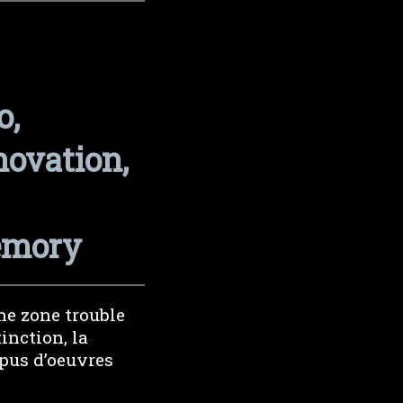
o,
novation,
memory
ne zone trouble
inction, la
rpus d’oeuvres