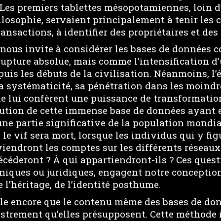
 Les premiers tablettes mésopotamiennes, loin d’
ilosophie, servaient principalement à tenir les 
ransactions, à identifier des propriétaires et des
 nous invite à considérer les bases de données
pture absolue, mais comme l’intensification d
puis les débuts de la civilisation. Néanmoins, l’
 systématicité, sa pénétration dans les moindre
ne lui confèrent une puissance de transformatio
olution de cette immense base de données ayant e
’une partie significative de la population mondial
 le vif sera mort, lorsque les individus qui y fi
viendront les comptes sur les différents réseau
décéderont ? À qui appartiendront-ils ? Ces questi
iques ou juridiques, engagent notre conception
e l’héritage, de l’identité posthume.
e encore que le contenu même des bases de don
strement qu’elles présupposent. Cette méthode