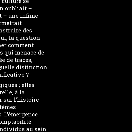
 culture se
n oubliait –
t – une infime
ermettait
nstruire des
ui, la question
iner comment
es qui menace de
e de traces,
Quelle distinction
ificative ?
ques ; elles
elle, à la
 sur l’histoire
stèmes
s. L’émergence
comptabilité
 individus au sein