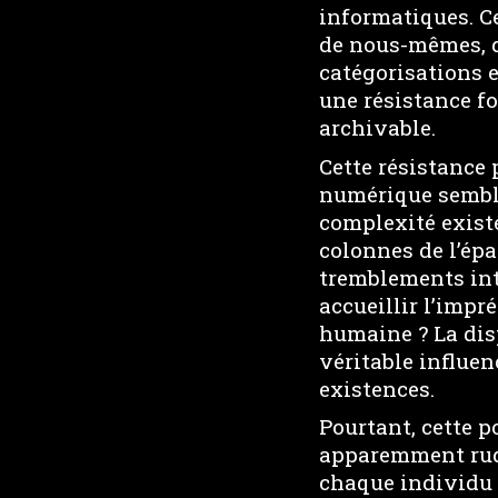
informatiques. C
de nous-mêmes, d
catégorisations e
une résistance f
archivable.
Cette résistance 
numérique semble
complexité existe
colonnes de l’épa
tremblements int
accueillir l’impré
humaine ? La dis
véritable influen
existences.
Pourtant, cette p
apparemment rudi
chaque individu 