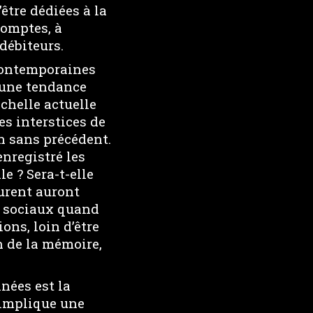
être dédiées à la
comptes, à
 débiteurs.
 contemporaines
’une tendance
échelle actuelle
s interstices de
n sans précédent.
nregistré les
e ? Sera-t-elle
gurent auront
x sociaux quand
ons, loin d’être
 de la mémoire,
nées est la
 implique une