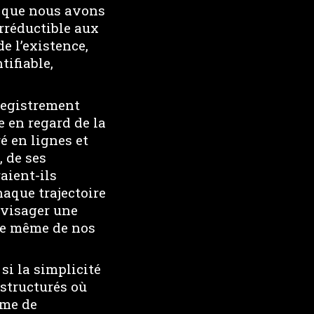
e que nous avons
rréductible aux
de l’existence,
ifiable,
nregistrement
 en regard de la
é en lignes et
, de ses
aient-ils
haque trajectoire
nvisager une
ure même de nos
si la simplicité
structurés où
ème de