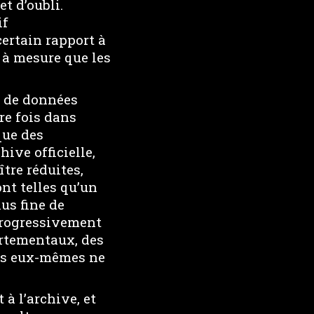
et d’oubli.
if
ertain rapport à
 à mesure que les
s de données
re fois dans
que des
ive officielle,
tre réduites,
ont telles qu’un
us fine de
 progressivement
rtementaux, des
ets eux-mêmes ne
à l’archive, et