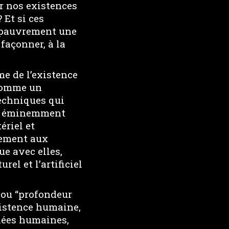
r nos existences
 Et si ces
r pauvrement une
 façonner, à la
e de l’existence
 comme un
techniques qui
ure éminemment
ériel et
lement aux
e avec elles,
rel et l’artificiel
 ou “profondeur
xistence humaine,
nées humaines,