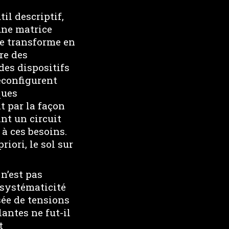
il descriptif,
une matrice
se transforme en
re des
des dispositifs
reconfigurent
ques
t par la façon
nt un circuit
 à ces besoins.
iori, le sol sur
n’est pas
 systématicité
sée de tensions
antes ne fut-il
t