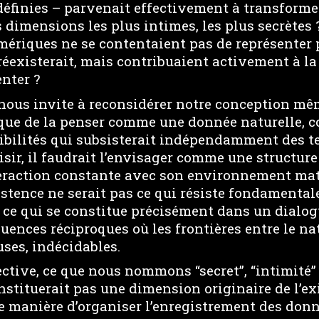
éfinies – parvenait effectivement à transforme
 dimensions les plus intimes, les plus secrètes ?
mériques ne se contentaient pas de représente
préexisterait, mais contribuaient activement à la
enter ?
nous invite à reconsidérer notre conception mêm
que de la penser comme une donnée naturelle,
sibilités qui subsisterait indépendamment des 
aisir, il faudrait l’envisager comme une struct
teraction constante avec son environnement mat
istence ne serait pas ce qui résiste fondamenta
 ce qui se constitue précisément dans un dialogu
uences réciproques où les frontières entre le natu
ses, indécidables.
ective, ce que nous nommons “secret”, “intimité”
nstituerait pas une dimension originaire de l’e
e manière d’organiser l’enregistrement des don