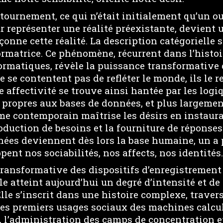
tournement, ce qui n’était initialement qu’un out
 représenter une réalité préexistante, devient 
onne cette réalité. La description catégorielle 
ormatrice. Ce phénomène, récurrent dans l’histoi
ormatiques, révèle la puissance transformative 
ne se contentent pas de refléter le monde, ils le 
 affectivité se trouve ainsi hantée par les logi
 propres aux bases de données, et plus largemen
me contemporain maîtrise les désirs en instaura
oduction de besoins et la fourniture de réponses
ées deviennent dès lors la base humaine, un a pr
pent nos sociabilités, nos affects, nos identités.
transformative des dispositifs d’enregistrement 
le atteint aujourd’hui un degré d’intensité et de
lle s’inscrit dans une histoire complexe, traver
des premiers usages sociaux des machines calcul
, l’administration des camps de concentration e