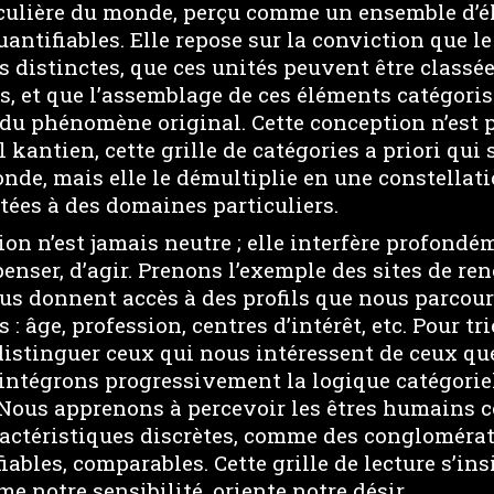
culière du monde, perçu comme un ensemble d’él
uantifiables. Elle repose sur la conviction que le
 distinctes, que ces unités peuvent être classé
is, et que l’assemblage de ces éléments catégoris
 du phénomène original. Cette conception n’est 
 kantien, cette grille de catégories a priori qui 
nde, mais elle le démultiplie en une constellati
tées à des domaines particuliers.
ion n’est jamais neutre ; elle interfère profond
penser, d’agir. Prenons l’exemple des sites de ren
ous donnent accès à des profils que nous parcou
s : âge, profession, centres d’intérêt, etc. Pour t
 distinguer ceux qui nous intéressent de ceux q
 intégrons progressivement la logique catégorie
 Nous apprenons à percevoir les êtres humains
actéristiques discrètes, comme des conglomérat
fiables, comparables. Cette grille de lecture s’in
me notre sensibilité, oriente notre désir.