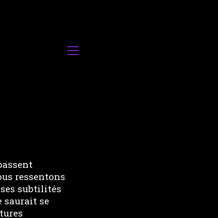
passent
ous ressentons
ses subtilités
e saurait se
tures