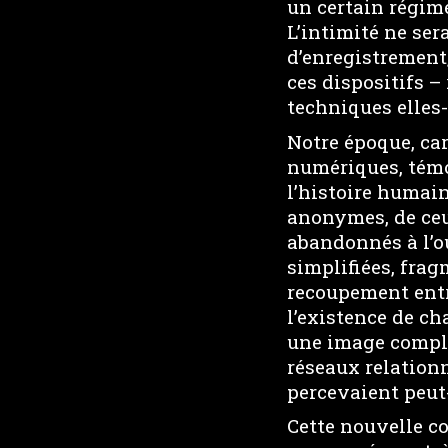
un certain régime
L’intimité ne ser
d’enregistrement
ces dispositifs –
techniques elles
Notre époque, ca
numériques, témo
l’histoire humai
anonymes, de ceux
abandonnés à l’ou
simplifiées, frag
recoupement entre
l’existence de c
une image comple
réseaux relation
percevaient peut-
Cette nouvelle co