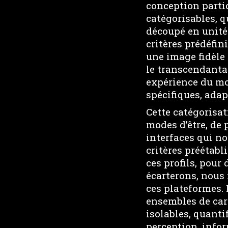
conception parti
catégorisables, q
découpé en unités
critères prédéfin
une image fidèle
le transcendantal
expérience du mo
spécifiques, adap
Cette catégorisat
modes d’être, de 
interfaces qui n
critères préétabli
ces profils, pour
écarterons, nous
ces plateformes.
ensembles de car
isolables, quanti
perception, infor