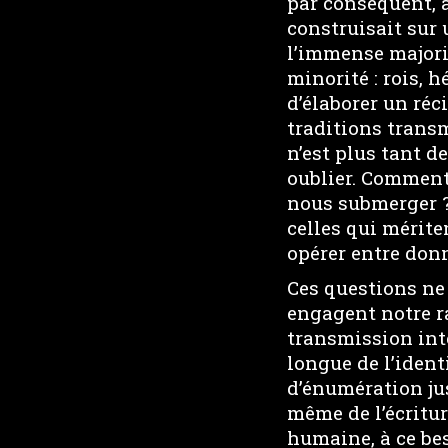
par conséquent, à
construisait sur
l’immense majori
minorité : rois, h
d’élaborer un réc
traditions transm
n’est plus tant 
oublier. Comment
nous submerger ?
celles qui mérite
opérer entre donn
Ces questions ne
engagent notre ra
transmission inte
longue de l’iden
d’énumération ju
même de l’écritur
humaine, à ce bes