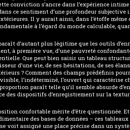
ette conviction s’ancre dans l’expérience intim
ans ce sentiment d’une profondeur subjective i
xtérieures. Il y aurait ainsi, dans l’étoffe même 
ondamentale à l’égard du monde calculable, quant
paraît d’autant plus légitime que les outils d’e
nt, à première vue, d’une pauvreté confondante
ntielle. Que peut bien saisir un tableau structur
isseur d’une vie, de ses hésitations, de ses élans
érieurs ? Comment des champs prédéfinis pourr
visible, l’indéterminé, l’ouvert qui caractérise c
proportion paraît telle qu’il semble absurde d’e
ce des dispositifs d’enregistrement sur la text
osition confortable mérite d’être questionnée. Et 
mentaire des bases de données – ces tableaux 
se voit assigné une place précise dans un syst