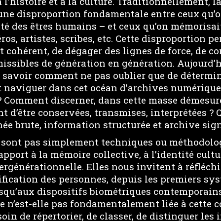
 l’histoire et à la culture. Traditionnellement, la
 une disproportion fondamentale entre ceux qu’o
té des êtres humains – et ceux qu’on mémorisai
éros, artistes, scribes, etc. Cette disproportion p
it cohérent, de dégager des lignes de force, de co
issibles de génération en génération. Aujourd’h
de savoir comment ne pas oublier que de déterm
 naviguer dans cet océan d’archives numériqu
 Comment discerner, dans cette masse démesuré
nt d’être conservées, transmises, interprétées ? 
ée brute, information structurée et archive sign
 sont pas simplement techniques ou méthodologi
pport à la mémoire collective, à l’identité cultur
rgénérationnelle. Elles nous invitent à réfléchir
tification des personnes, depuis les premiers sy
squ’aux dispositifs biométriques contemporain
e n’est-elle pas fondamentalement liée à cette 
oin de répertorier, de classer, de distinguer les