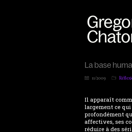
La base huma
11/2009
Réflex
Il apparaît comm
largement ce qui
profondément que 
affectives, ses c
réduire à des sé