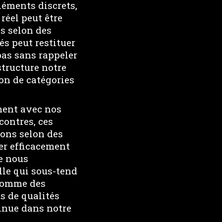
éments discrets,
 réel peut être
es selon des
és peut restituer
pas sans rappeler
structure notre
on de catégories
ément avec nos
contres, ces
rons selon des
rier efficacement
ue nous
lle qui sous-tend
 comme des
s de qualités
sinue dans notre