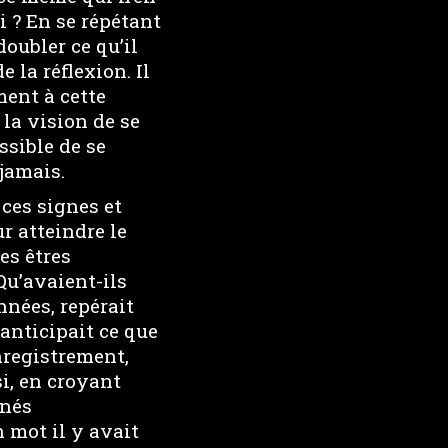
oi ? En se répétant
doubler ce qu’il
e la réflexion. Il
ent à cette
 la vision de se
ssible de se
 jamais.
 ces signes et
r atteindre le
es êtres
u’avaient-ils
nées, repérait
 anticipait ce que
enregistrement,
si, en croyant
gnés
mot il y avait