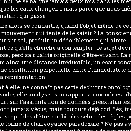
ù nul ne se baigne jamais deux fois dans les m
 que les eaux changent, mais parce que nous-m
nstant qui passe.
e alors se connaître, quand l’objet même de ce
 mouvement qui tente de le saisir ? La conscienc
our sur soi, produit un dédoublement qui altère
ce qu’elle cherche à contempler : le sujet devie
e, perd sa qualité originelle d’être-vivant. La r
ainsi une distance irréductible, un écart consti
ne oscillation perpétuelle entre l’immédiateté 
sa représentation.
 à elle, ne connaît pas cette déchirure ontologi
sorbe, elle analyse : son rapport au monde est d
uit sur l’assimilation de données préexistantes.
 sont jamais vécus, mais toujours déjà codifiés, 
susceptibles d’être combinées selon des règles p
ne forme de clairvoyance paradoxale ? Ne pas avo
s le construire directement à partir de ses man