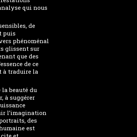
’analyse qui nous
ensibles, de
t puis
nivers phénoménal
s glissent sur
tenant que des
essence de ce
à traduire la
 la beauté du
, à suggérer
puissance
ir l’imagination
portraits, des
e humaine est
icite et