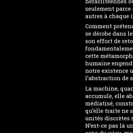
héraclitéennes o
seulement parce
autres à chaque i
Comment prétendr
se dérobe dans le
son effort de ret
fondamentalement 
cette métamorphos
humaine engendre 
notre existence u
l’abstraction de 
La machine, quant
accumule, elle ab
médiatisé, constr
qu’elle traite ne
unités discrètes 
N’est-ce pas là u
sens du vécu, mai