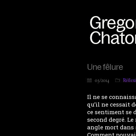
Une fêlure
03/2014
Réflex
Il ne se connaiss
qu’il ne cessait d
ce sentiment se d
second degré. Le 
angle mort dans 
Comment pouvait-