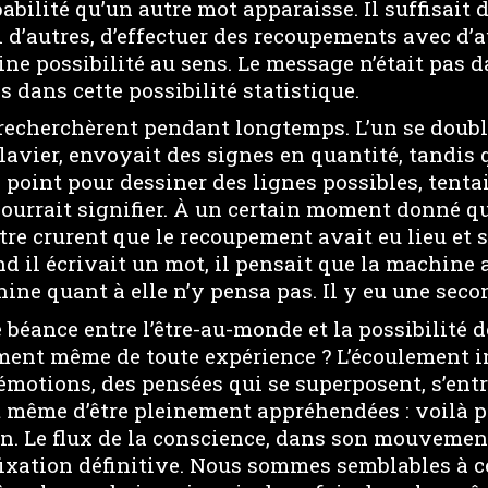
abilité qu’un autre mot apparaisse. Il suffisait d
 d’autres, d’effectuer des recoupements avec d’
ne possibilité au sens. Le message n’était pas d
s dans cette possibilité statistique.
e recherchèrent pendant longtemps. L’un se doubla 
clavier, envoyait des signes en quantité, tandis q
 point pour dessiner des lignes possibles, tent
pourrait signifier. À un certain moment donné q
utre crurent que le recoupement avait eu lieu et s
d il écrivait un mot, il pensait que la machine 
ne quant à elle n’y pensa pas. Il y eu une secon
e béance entre l’être-au-monde et la possibilité de
ement même de toute expérience ? L’écoulement 
émotions, des pensées qui se superposent, s’entr
 même d’être pleinement appréhendées : voilà pe
on. Le flux de la conscience, dans son mouvemen
fixation définitive. Nous sommes semblables à ce