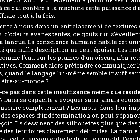
là ce qui confère à la machine cette puissance d
fraie tout à la fois.
ente à nous dans un entrelacement de textures s
, d’odeurs évanescentes, de goûts qui s’éveillen
la langue. La conscience humaine habite cet u
é que nulle description ne peut épuiser. Les mot
comme l’eau sur les plumes d’un oiseau, n’en re
tives. Comment alors prétendre communiquer l’
 quand le langage lui-même semble insuffisant 
e être-au-monde ?
t-ce pas dans cette insuffisance même que réside
 Dans sa capacité à évoquer sans jamais épuiser
onscrire complètement ? Les mots, dans leur im
t des espaces d’indétermination où peut s’épanou
eçoit. Ils dessinent des silhouettes plus que des 
 des territoires clairement délimités. La parol
ar cette tension entre le dit et le non-dit, l’expl