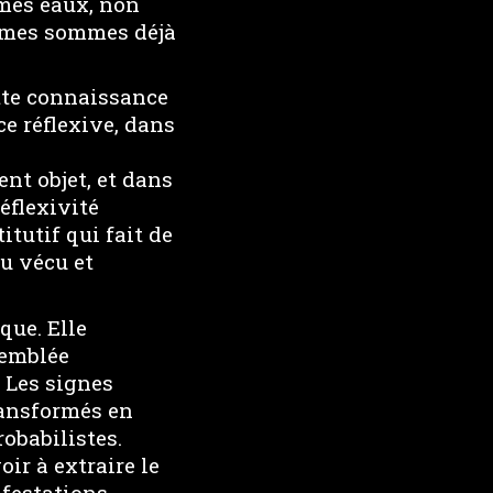
êmes eaux, non
êmes sommes déjà
tte connaissance
e réflexive, dans
nt objet, et dans
éflexivité
tutif qui fait de
du vécu et
que. Elle
’emblée
 Les signes
transformés en
robabilistes.
ir à extraire le
ifestations