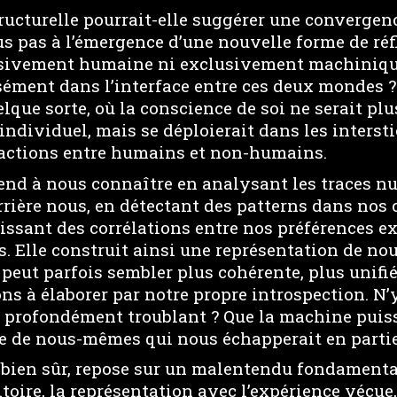
tructurelle pourrait-elle suggérer une convergen
s pas à l’émergence d’une nouvelle forme de réfl
usivement humaine ni exclusivement machiniqu
sément dans l’interface entre ces deux mondes ?
elque sorte, où la conscience de soi ne serait plu
 individuel, mais se déploierait dans les interst
actions entre humains et non-humains.
nd à nous connaître en analysant les traces n
rrière nous, en détectant des patterns dans no
lissant des corrélations entre nos préférences e
s. Elle construit ainsi une représentation de n
eut parfois sembler plus cohérente, plus unifié
s à élaborer par notre propre introspection. N’y 
 profondément troublant ? Que la machine puiss
 de nous-mêmes qui nous échapperait en partie
, bien sûr, repose sur un malentendu fondamental
ritoire, la représentation avec l’expérience vécue