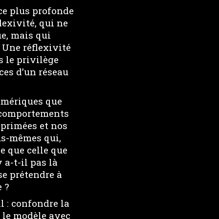
ce plus profonde
exivité, qui ne
e, mais qui
 Une réflexivité
s le privilège
ices d’un réseau
umériques que
s comportements
xprimées et nos
ous-mêmes qui,
e que celle que
a-t-il pas là
e prétendre à
 ?
 : confondre la
, le modèle avec