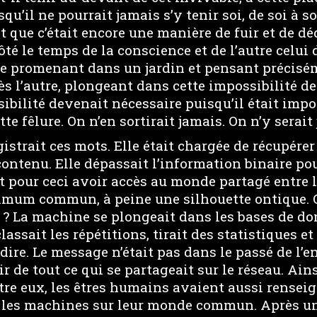
qu’il ne pourrait jamais s’y tenir soi, de soi à s
it que c’était encore une manière de fuir et de dé
ôté le temps de la conscience et de l’autre celui d
e promenant dans un jardin et pensant précisém
rès l’autre, plongeant dans cette impossibilité de
sibilité devenait nécessaire puisqu’il était impo
te fêlure. On n’en sortirait jamais. On n’y serait
strait ces mots. Elle était chargée de récupérer
contenu. Elle dépassait l’information binaire pou
it pour ceci avoir accès au monde partagé entre l
mum commun, à peine une silhouette ontique. Q
 La machine se plongeait dans les bases de don
lassait les répétitions, tirait des statistiques et
 dire. Le message n’était pas dans le passé de l’
r de tout ce qui se partageait sur le réseau. Ain
e eux, les êtres humains avaient aussi rensei
les machines sur leur monde commun. Après un 