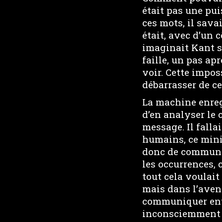
était pas une puis
ces mots, il sava
était, avec d’un c
imaginait Kant s
faille, un pas ap
voir. Cette impos
débarrasser de cet
La machine enregi
d’en analyser le 
message. Il falla
humains, ce mini
donc de commun ?
les occurrences, c
tout cela voulait
mais dans l’aveni
communiquer entr
inconsciemment 