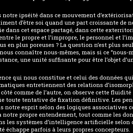
s notre ipséité dans ce mouvement d’extérioris
iment d’être soi quand une part croissante de no
e dans cet espace partagé, dans cette exterrito
 entre le propre et l’impropre, le personnel et l’
us en plus poreuses ? La question n’est plus se
 nous connaître nous-mêmes, mais si ce “nous-
tance, une unité suffisante pour être l’objet d’
ence qui nous constitue et celui des données qu
rmatiques entretiennent des relations d’isomor
 côté comme de l’autre, on observe cette fluidité 
fie toute tentative de fixation définitive. Les pe
s notre esprit selon des logiques associatives 
à notre propre entendement, tout comme les do
s les systèmes d’intelligence artificielle selon
té échappe parfois à leurs propres concepteurs.