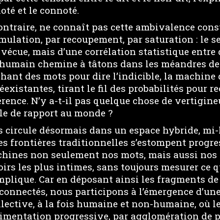
noté et le connoté.
ntraire, ne connaît pas cette ambivalence const
mulation, par recoupement, par saturation : le s
vécue, mais d’une corrélation statistique entre
 l’humain chemine à tâtons dans les méandres de
hant des mots pour dire l’indicible, la machine
éexistantes, tirant le fil des probabilités pour r
rence. N’y a-t-il pas quelque chose de vertigine
ale de rapport au monde ?
es circule désormais dans un espace hybride, m
es frontières traditionnelles s’estompent progr
hines non seulement nos mots, mais aussi nos 
oirs les plus intimes, sans toujours mesurer ce q
mplique. Car en déposant ainsi les fragments de
rconnectés, nous participons à l’émergence d’un
llective, à la fois humaine et non-humaine, où l
dimentation progressive, par agglomération de p