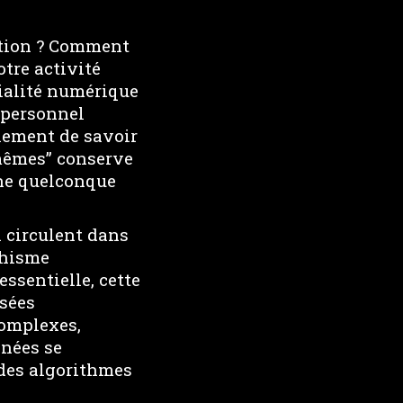
ation ? Comment
tre activité
rialité numérique
impersonnel
ulement de savoir
mêmes” conserve
une quelconque
i circulent dans
phisme
essentielle, cette
nsées
complexes,
nnées se
 des algorithmes