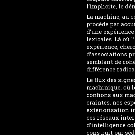
l’implicite, le dé
La machine, au co
procède par accu
d’une expérience 
lexicales. Là où
expérience, cherc
d’associations pr
semblant de cohé
différence radic
Le flux des sign
machinique, où l
confions aux mac
craintes, nos esp
extériorisation i
ces réseaux inte
d’intelligence co
construit par sé