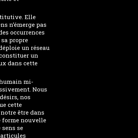
itutive. Elle
ens n’émerge pas
 des occurrences
 sa propre
 déploie un réseau
econstituer un
ux dans cette
i-humain mi-
essivement. Nous
désirs, nos
ue cette
 notre être dans
e forme nouvelle
e sens se
articules