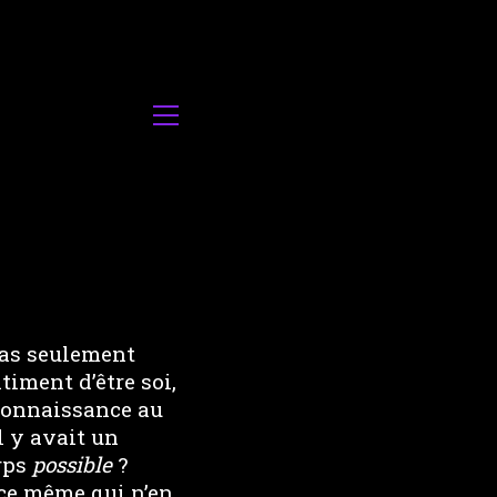
 pas seulement
timent d’être soi,
 connaissance au
l y avait un
orps
possible
?
ace même qui n’en