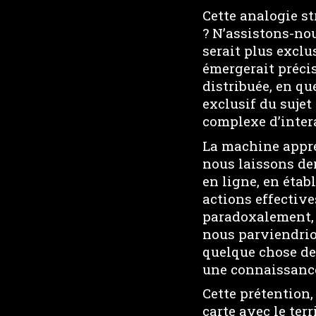
Cette analogie s
? N’assistons-nou
serait plus excl
émergerait préci
distribuée, en qu
exclusif du sujet
complexe d’inter
La machine appre
nous laissons de
en ligne, en étab
actions effective
paradoxalement, p
nous parviendrion
quelque chose de
une connaissance
Cette prétention
carte avec le ter