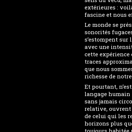
extérieures : voi
fascine et nous ef
Le monde se prés
sonorités fugaces
s’estompent sur 
avec une intensit
cette expérience 
traces approxima
que nous sommes,
richesse de notr
Et pourtant, n’es
langage humain ?
sans jamais circ
relative, ouvren
de celui qui les r
horizons plus que
toujours habitée p