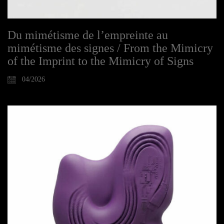
Du mimétisme de l’empreinte au
mimétisme des signes / From the Mimicry
of the Imprint to the Mimicry of Signs
04/2026