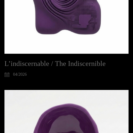
L’indiscernable / The Indiscernible
04/2026