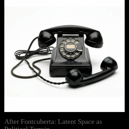
After Fontcuberta: Latent Space as