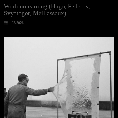
Worldunlearning (Hugo, Federov,
Svyatogor, Meillassoux)
02/2026