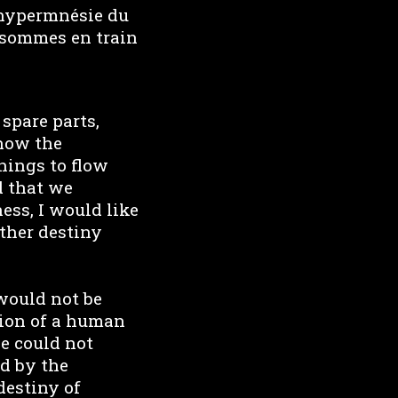
l’hypermnésie du
s sommes en train
spare parts,
 how the
hings to flow
d that we
ess, I would like
ther destiny
would not be
sion of a human
ne could not
ed by the
 destiny of