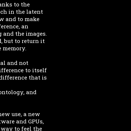
anks to the
ch in the latent
ow and to make
ference, an
ng and the images.
 but to return it
the memory.
tal and not
fference to itself
difference that is
ontology, and
 new use, a new
ftware and GPUs,
way to feel the