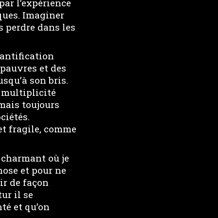
par l’expérience
iques. Imaginer
s perdre dans les
uantification
 pauvres et des
usqu’à son bris.
multiplicité
mais toujours
ciétés.
et fragile, comme
 charmant où je
hose et pour ne
ir de façon
ur il se
té et qu’on