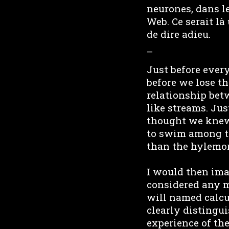
neurones, dans le
Web. Ce serait l
de dire adieu.
–
Just before every
before we lose t
relationship bet
like streams. Jus
thought we knew 
to swim among th
than the hylemor
I would then ima
considered any m
will named calcul
clearly distingu
experience of the