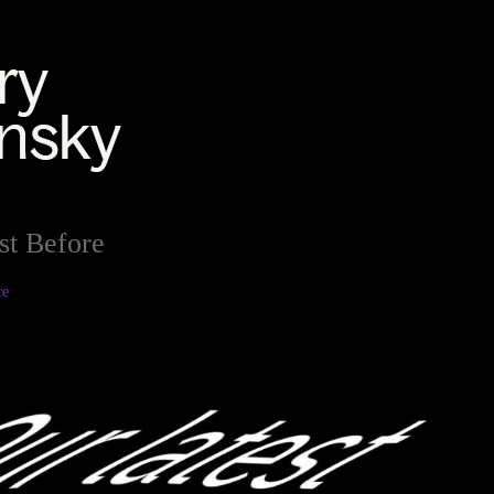
ust Before
ce