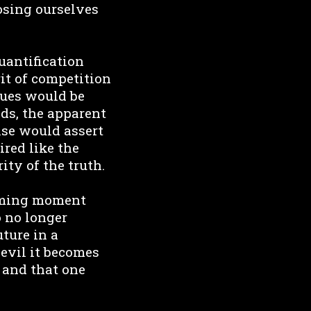
osing ourselves
uantification
it of competition
ques would be
lds, the apparent
lse would assert
ired like the
ity of the truth.
arming moment
o no longer
ture in a
 evil it becomes
 and that one