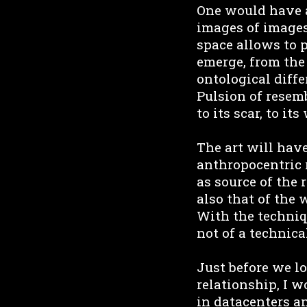
One would have a
images of images,
space allows to 
emerge, from the 
ontological diffe
Pulsion of resemb
to its scar, to it
The art will hav
anthropocentric r
as source of the 
also that of the 
With the techniq
not of a technical
Just before we l
relationship, I 
in datacenters a