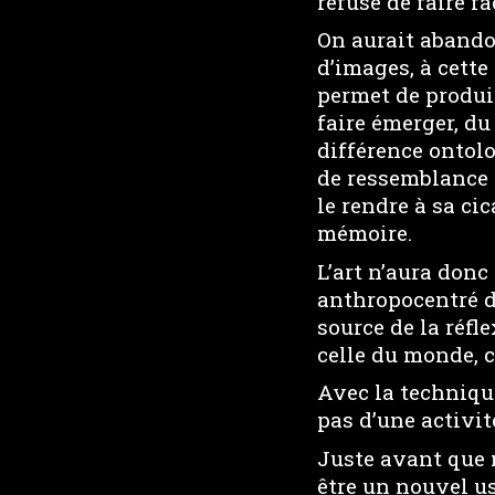
refuse de faire fa
On aurait aband
d’images, à cette
permet de produi
faire émerger, du
différence ontolog
de ressemblance 
le rendre à sa cic
mémoire.
L’art n’aura don
anthropocentré d
source de la réfl
celle du monde, c
Avec la technique
pas d’une activit
Juste avant que 
être un nouvel u