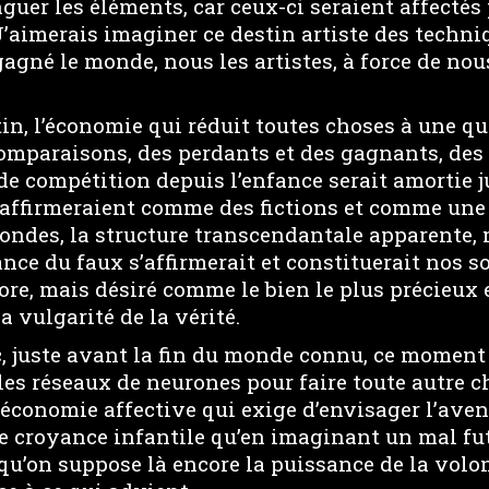
guer les éléments, car ceux-ci seraient affectés 
 J’aimerais imaginer ce destin artiste des techn
gné le monde, nous les artistes, à force de nou
tin, l’économie qui réduit toutes choses à une q
omparaisons, des perdants et des gagnants, des
 de compétition depuis l’enfance serait amortie j
’affirmeraient comme des fictions et comme une 
mondes, la structure transcendantale apparente, 
ance du faux s’affirmerait et constituerait nos so
re, mais désiré comme le bien le plus précieux 
la vulgarité de la vérité.
, juste avant la fin du monde connu, ce moment
 les réseaux de neurones pour faire toute autre c
’économie affective qui exige d’envisager l’aven
te croyance infantile qu’en imaginant un mal fut
qu’on suppose là encore la puissance de la volon