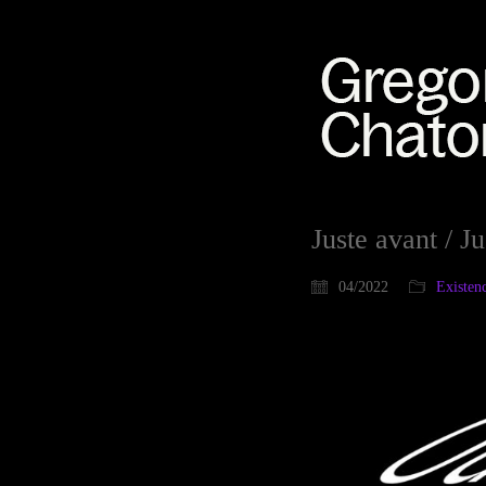
Juste avant / J
04/2022
Existen