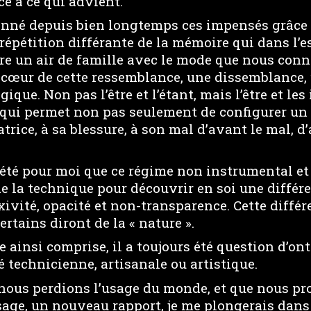
ce à ce qui advient.
onné depuis bien longtemps ces impensés grâce
 répétition différante de la mémoire qui dans l’e
re un air de famille avec le mode que nous conn
 cœur de cette ressemblance, une dissemblance, 
ique. Non pas l’être et l’étant, mais l’être et le
qui permet non pas seulement de configurer un
atrice, à sa blessure, à son mal d’avant le mal, d
c été pour moi que ce régime non instrumental e
e la technique pour découvrir en soi une différ
exivité, opacité et non-transparence. Cette différ
ertains diront de la « nature ».
 ainsi comprise, il a toujours été question d’ont
é technicienne, artisanale ou artistique.
nous perdions l’usage du monde, et que nous pr
sage, un nouveau rapport, je me plongerais dans