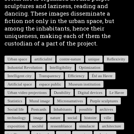
sculptures and laziness, reading and
dancing. These images disseminate a
fiction not only in the urban space, but
among the inhabitants, hence their
uniqueness, making each of them the
custodian of a part of the project.
Urban space
artificialité
contre-nature
unique
Reflexivity
Industrial Revolution
Intelligibility
Optimization
Intelligent city
Transparency
Efficiency
Été au Havre
Artificial space
espace public
Museum institution
Urban video projections
Durability
Digital devices
Le Havre
Statistics
Mural image
Micronarratives
Purple sculptures
Social life
Postcards
Inhabitants
possible
archives
technology
image
nature
social
histoire
ville
exposition
société
ressemblance
simulacre
architecture