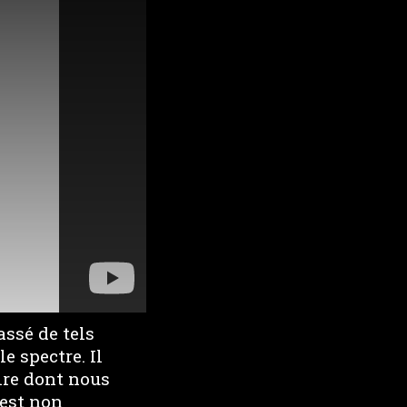
assé de tels
e spectre. Il
ire dont nous
 est non