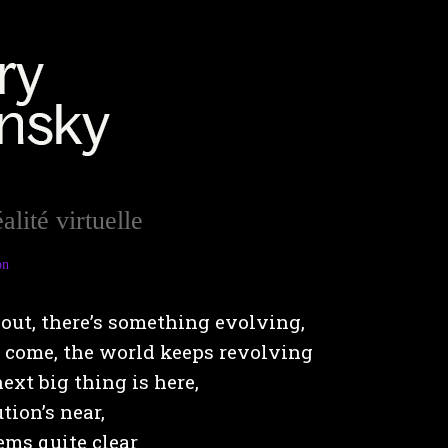
alité virtuelle
on
out, there’s something evolving,
come, the world keeps revolving
ext big thing is here,
tion’s near,
ems quite clear