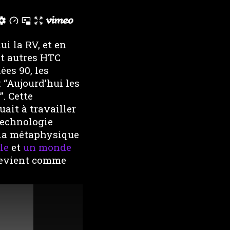
i la RV, et en
et autres HTC
ées 90, les
 “Aujourd’hui les
. Cette
ait à travailler
technologie
e la métaphysique
le
et
un monde
 revient comme