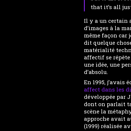
that it’s all ju
Il y a un certain
d’images à la man
même façon car je
dit quelque chose
matérialité tech
affectif se répèt
une idée, une pe
d’absolu.
En 1995, j’avais é
affect dans les di
développée par 
dont on parlait t
scène la métaphy
approche avait a
(1999) réalisée a