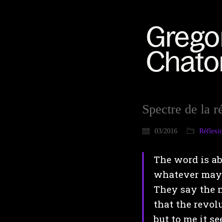
Spectre de la ré
03/2016
Réflexi
The word is ab
whatever may 
They say the n
that the revolu
but to me it se