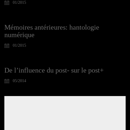
01/2015
Mémoires antérieures: hantologie
numérique
01/2015
De l’influence du post- sur le post+
05/2014