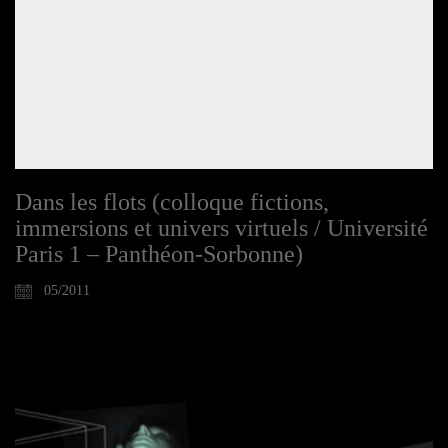
Dans les flots (colloque fictions,
immersions et univers virtuels / Université
Paris 1 – Panthéon-Sorbonne)
05/2011