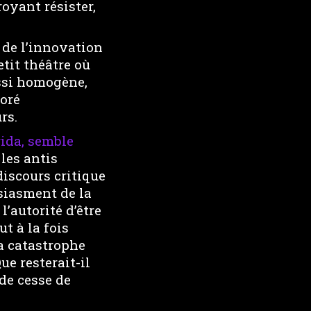
oyant résister,
e de l’innovation
etit théâtre où
ussi homogène,
boré
rs.
rida, semble
 les antis
discours critique
usiasment de la
l’autorité d’être
t à la fois
la catastrophe
ue resterait-il
 de cesse de