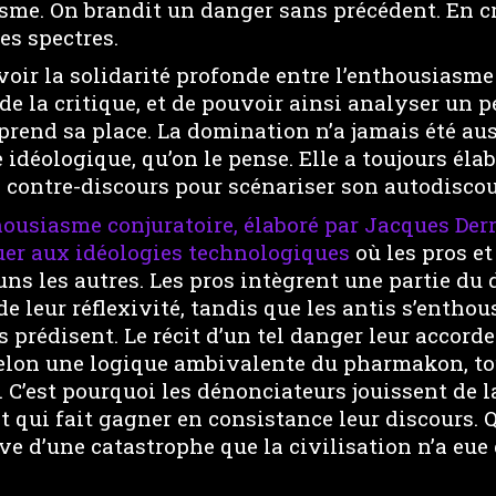
me. On brandit un danger sans précédent. En cr
es spectres.
evoir la solidarité profonde entre l’enthousiasm
 de la critique, et de pouvoir ainsi analyser un p
prend sa place. La domination n’a jamais été a
 idéologique, qu’on le pense. Elle a toujours éla
 contre-discours pour scénariser son autodiscou
housiasme conjuratoire, élaboré par Jacques Der
uer aux idéologies technologiques
où les pros et
uns les autres. Les pros intègrent une partie du 
 leur réflexivité, tandis que les antis s’entho
 prédisent. Le récit d’un tel danger leur accorde 
selon une logique ambivalente du pharmakon, tou
 C’est pourquoi les dénonciateurs jouissent de 
et qui fait gagner en consistance leur discours. Q
ve d’une catastrophe que la civilisation n’a eue