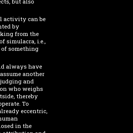
ts, but also
l activity can be
nted by
cking from the
 simulacra, i.e.,
e of something
uld always have
t assume another
 judging and
rson who weighs
tside, thereby
operate. To
already eccentric,
, human
losed in the