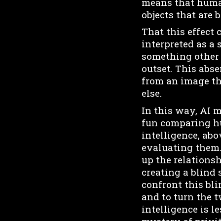
means that human
objects that are
That this effect 
interpreted as a 
something other 
outset. This abse
from an image th
else.
In this way, AI 
fun comparing hu
intelligence, ab
evaluating them.
up the relations
creating a blind
confront this bli
and to turn the 
intelligence is l