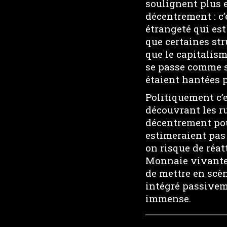
soulignent plus e
décentrement : c
étrangeté qui est
que certaines str
que le capitalism
se passe comme s
étaient hantées 
Politiquement c’e
découvrant les ru
décentrement pou
estimeraient pas
on risque de réa
Monnaie vivante,
de mettre en scèn
intégré passiveme
immense.