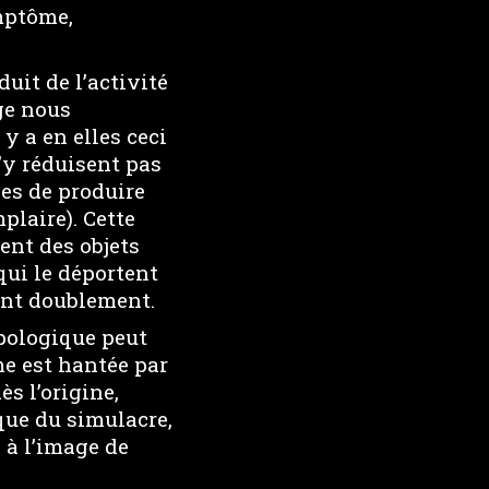
ymptôme,
uit de l’activité
ge nous
 y a en elles ceci
s’y réduisent pas
es de produire
laire). Cette
ent des objets
qui le déportent
sant doublement.
opologique peut
e est hantée par
s l’origine,
que du simulacre,
s à l’image de