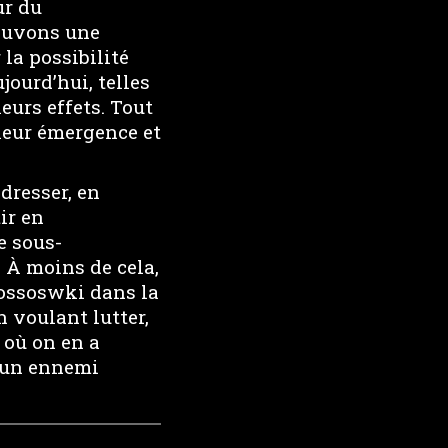
ur du
rouvons une
 la possibilité
jourd’hui, telles
eurs effets. Tout
leur émergence et
adresser, en
ir en
e sous-
 À moins de cela,
lossoswki dans la
 voulant lutter,
 où on en a
t un ennemi