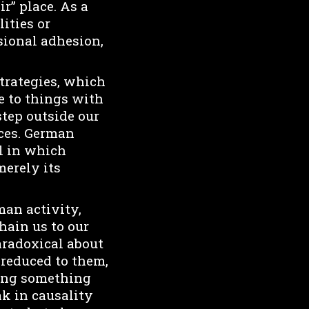
ir” place. As a
ities or
usional adhesion,
strategies, which
e to things with
step outside our
aces. German
al in which
merely its
man activity,
hain us to our
paradoxical about
 reduced to them,
cing something
ak in causality