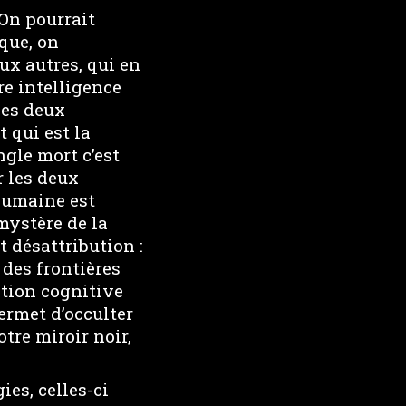
 On pourrait
que, on
ux autres, qui en
re intelligence
ces deux
 qui est la
ngle mort c’est
r les deux
 humaine est
mystère de la
t désattribution :
 des frontières
gation cognitive
permet d’occulter
otre miroir noir,
ies, celles-ci