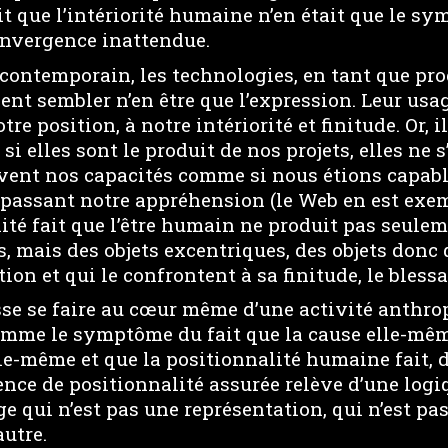
t que l’intériorité humaine n’en était que le s
nvergence inattendue.
contemporain, les technologies, en tant que prod
ent sembler n’en être que l’expression. Leur usa
re position, à notre intériorité et finitude. Or, il
si elles sont le produit de nos projets, elles ne 
vent nos capacités comme si nous étions capabl
passant notre appréhension (le Web en est exemp
ité fait que l’être humain ne produit pas seulem
 mais des objets excentriques, des objets donc 
tion et qui le confrontent à sa finitude, le bles
isse se faire au cœur même d’une activité anthr
comme le symptôme du fait que la cause elle-mêm
le-même et que la positionnalité humaine fait, dè
ence de positionnalité assurée relève d’une logi
age qui n’est pas une représentation, qui n’est pa
utre.