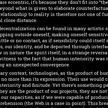
e eccentric, it’s because they don’t fit into “the
beyond what is given to elaborate counterfactual
 relationship to reality is therefore not one of f
l close distance.
decentralization can be found in many artistic 
epping outside oneself, making oneself sensitiv
tle or no contact, as if sensibility could itself 
s, our identity, and be deported through interf
n nature the spirit itself, in a strange revers
witness to the fact that human interiority was 
g an unexpected convergence.
ary context, technologies, as the product of hu
 no more than its expression. Their use would c
interiority and finitude. Yet there’s something 
ey are the product of our projects, they are not
 our capacities, as if we were capable of produ
ehension (the Web is a case in point). This bre