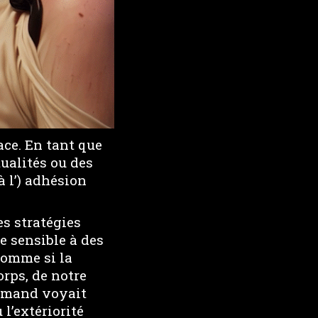
lace. En tant que
tualités ou des
à l’) adhésion
s stratégies
re sensible à des
comme si la
orps, de notre
llemand voyait
l’extériorité