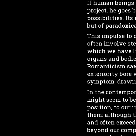
If human beings ar
project, he goes 
possibilities. Its
but of paradoxica
This impulse to 
often involve st
which we have lit
organs and bodie
Romanticism saw i
exteriority bore 
symptom, drawin
In the contempor
might seem to be
position, to our 
them: although th
and often exceed
beyond our compr