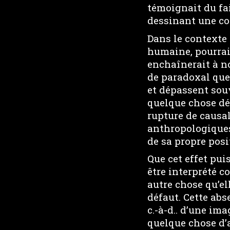
témoignait du fai
dessinant une co
Dans le contexte 
humaine, pourrai
enchaînerait à not
de paradoxal que 
et dépassent sou
quelque chose dé
rupture de causal
anthropologiques,
de sa propre posi
Que cet effet pu
être interprété 
autre chose qu’el
défaut. Cette abs
c.-à-d.. d’une im
quelque chose d’a