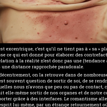
st excentrique, c’est qu’il ne tient pas à « sa » p
asse ce qui est donné pour élaborer des contrefac
elation à la réalité n’est donc pas une (tendance 
s une distance rapprochée paradoxale.
 décentrement, on la retrouve dans de nombreuse
 est souvent question de sortir de soi, de se rend
uelles nous n’avons que peu ou pas de contact, 
it elle-même sortir de nos organes et de notre c
éporter grâce à des interfaces. Le romantisme a
’esprit lui-même, par un étrange retournement où 