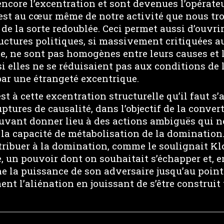
ncore l’excentration et sont devenues l’opérate
’est au cœur même de notre activité que nous t
 de la sorte redoublée. Ceci permet aussi d’ouvrir
uctures politiques, si massivement critiquées au
e, ne sont pas homogènes entre leurs causes et l
i elles ne se réduisaient pas aux conditions de 
par une étrangeté excentrique.
st à cette excentration structurelle qu’il faut s’
ptures de causalité, dans l’objectif de la convert
vant donner lieu à des actions ambiguës qui n
 la capacité de métabolisation de la domination.
ttribuer à la domination, comme le soulignait K
 un pouvoir dont on souhaitait s’échapper et, en
e la puissance de son adversaire jusqu’au point
nt l’aliénation en jouissant de s’être construi