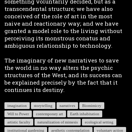
something voluntarily decided, but as a
transcendental structure; we have also
conceived of the role of art in the most
naive and reactionary way; and we have
granted a model role to the living without
perceiving its monstrous conatus and
ambiguous relationship to technology.
The imaginary of new narratives to save
the world in no way alters the psychic
structures of the West, and its success can
be explained precisely by the fact that it
continues its destiny.
imagination
storytelling
narratives
Biomimicry
Will to Power
contemporary art
Earth inhabitation
artistic faculty
naturalization of mimesis
ecological setting
institutional gardening
aesthetic contemplation
voluntary action