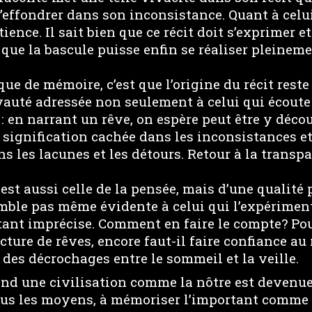
s’effondrer dans son inconsistance. Quant à celui
ience. Il sait bien que ce récit doit s’exprimer e
que la bascule puisse enfin se réaliser pleineme
 que de mémoire, c’est que l’origine du récit reste
ivauté adressée non seulement à celui qui écoute
 : en narrant un rêve, on espère peut être y déco
signification cachée dans les inconsistances et
s les lacunes et les détours. Retour à la transp
 est aussi celle de la pensée, mais d’une qualité 
mble pas même évidente à celui qui l’expériment
tant imprécise. Comment en faire le compte? Pou
cture de rêves, encore faut-il faire confiance au 
i des décrochages entre le sommeil et la veille.
uand une civilisation comme la nôtre est deven
tous les moyens, à mémoriser l’important comme 