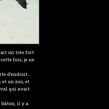
it un très fort
ette fois, je ne
rte d’endroit…
et un zoo, et
val qui avait
 bâton, il y a