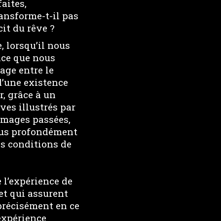
aites,
ransforme-t-il pas
it du rêve ?
, lorsqu’il nous
nce que nous
age entre le
d’une existence
, grâce à un
ves illustrés par
images passées,
lus profondément
es conditions de
e l’expérience de
et qui assurent
 précisément en ce
 expérience