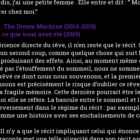
dis, j’ai une petite femme . Elle entre et dit : ” M
rer chez moi.”
: The Dream Machine (2014-2019)
 ce que vous avez été (2019)
érience directe du rêve, il n’en reste que le récit
n second coup, comme quelque chose qui suit 
 produisant des effets. Ainsi, au moment même
isé par l’étouffement du sommeil, nous ne sommes
rêvé ce dont nous nous souvenons, et la premiè
sons est précisément le risque d’oublier ce rêve
la fragile mémoire. Cette dernière pourrait être l
oi elle se réfère. La bascule entre le sommeil et 
leversement dans le régime du récit : par exempl
comme une histoire avec ses enchaînements de ca
 Il n’y a que le récit impliquant celui qui énonce
 raconte met une telle vivacité dans son récit qu