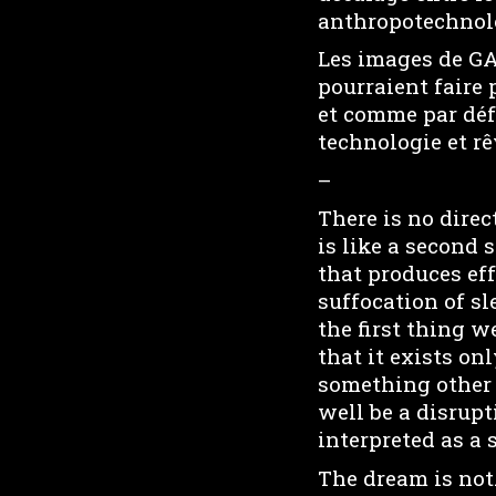
anthropotechnolo
Les images de GA
pourraient faire 
et comme par déf
technologie et rêv
–
There is no direc
is like a second 
that produces ef
suffocation of s
the first thing w
that it exists on
something other 
well be a disrupt
interpreted as a 
The dream is not