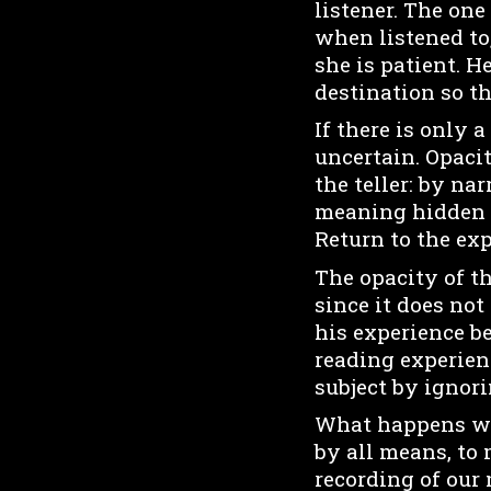
listener. The one
when listened to,
she is patient. 
destination so th
If there is only 
uncertain. Opacit
the teller: by n
meaning hidden i
Return to the ex
The opacity of th
since it does not
his experience b
reading experienc
subject by ignor
What happens whe
by all means, to 
recording of our