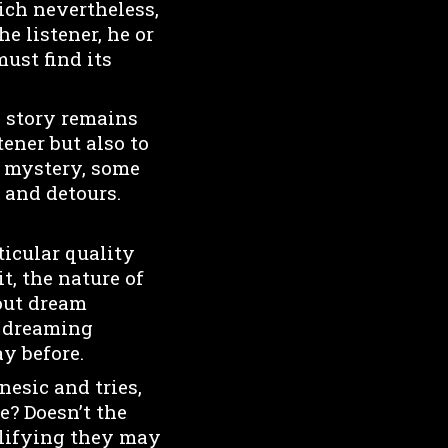
ich nevertheless,
e listener, he or
ust find its
e story remains
tener but also to
n mystery, some
 and detours.
ticular quality
t, the nature of
out dream
he dreaming
y before.
esic and tries,
e? Doesn’t the
plifying they may