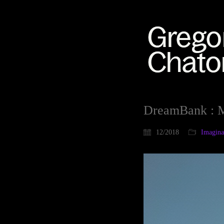
DreamBank : Mé
12/2018
Imaginat