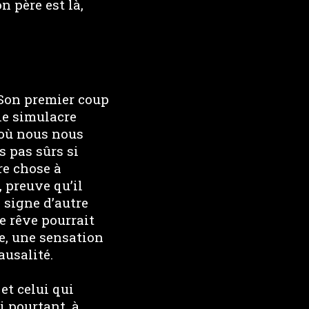
on père est là,
. Son premier coup
le simulacre
 où nous nous
 pas sûrs si
re chose à
, preuve qu’il
e signe d’autre
le rêve pourrait
e, une sensation
usalité.
 et celui qui
i pourtant, à