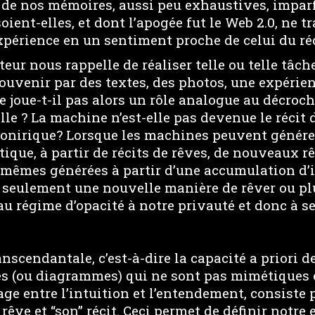
 de nos mémoires, aussi peu exhaustives, imparf
oient-elles, et dont l’apogée fut le Web 2.0, ne t
périence en un sentiment proche de celui du réc
eur nous rappelle de réaliser telle ou telle tâche
ouvenir par des textes, des photos, une expérie
e joue-t-il pas alors un rôle analogue au décroch
lle ? La machine n’est-elle pas devenue le récit 
 onirique? Lorsque les machines peuvent générer
tique, à partir de récits de rêves, de nouveaux rê
-mêmes générées à partir d’une accumulation d’
 seulement une nouvelle manière de rêver ou p
u régime d’opacité à notre privauté et donc à s
nscendantale, c’est-à-dire la capacité a priori d
s (ou diagrammes) qui ne sont pas mimétiques 
ge entre l’intuition et l’entendement, consiste
 rêve et “son” récit. Ceci permet de définir notre