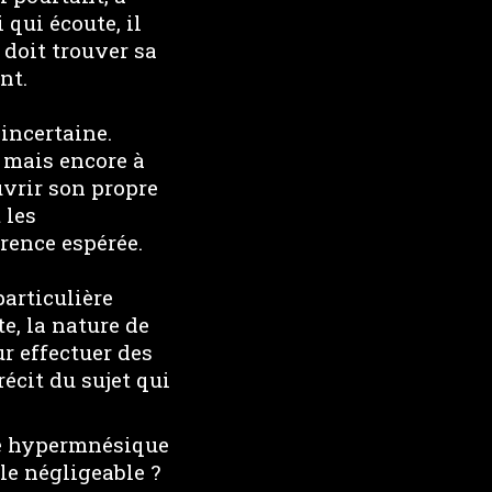
 qui écoute, il
t doit trouver sa
nt.
 incertaine.
 mais encore à
uvrir son propre
 les
arence espérée.
particulière
e, la nature de
r effectuer des
récit du sujet qui
ue hypermnésique
le négligeable ?