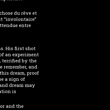
.
chose du rêve et
st “involontaire”
ttendue entre
. His first shot
 of an experiment
terrified by the
we remember, and
 this dream, proof
be a sign of
p and dream may
ation is
tor and the