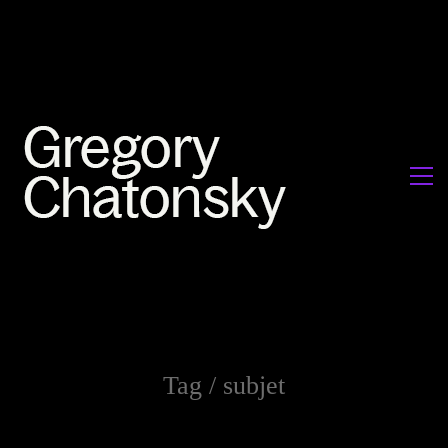
Tag /
subjet