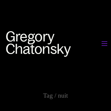
Tag /
nuit