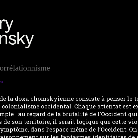
corrélationnisme
on
s de la doxa chomskyienne consiste à penser le
u colonialisme occidental. Chaque attentat est e
imple : au regard de la brutalité de l’Occident qu
 de son territoire, il serait logique que cette vi
symptôme, dans l’espace même de l’Occident. O
raisonnement sur les fantasmes identitaires de 