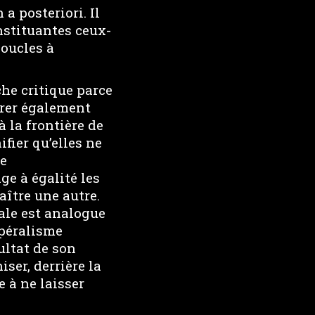
 a posteriori. Il
nstituantes ceux-
boucles à
che critique parce
dérer également
 la frontière de
ifier qu’elles ne
Le
ge à égalité les
aître une autre.
tale est analogue
mpéralisme
sultat de son
iser, derrière la
 à ne laisser