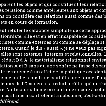
parent les objets et qui constituent leur relation
es relations comme antérieures aux objets et co
ins on considère ces relations aussi comme des 
bjets en cours de formation.
peut réfuter le caractère simpliste de cette appro
lationniste. Elle est en effet incapable de consi
roristes comme externes ou comme se déplaçant à
externe. Quand je dis « aussi », je ne veux pas sign
 elles sont externes, internes et relationnelles. 
réduit B à A, le matérialisme relationnel envisa
lation A et B sans qu’une sphère ne fasse dispar
e le terrorisme à un effet de la politique occiden
nisme naïf et constitue peut-être une forme d’i
-dehors de l’Occident est réduit à n’être qu’un ré
ière l’anticolonialisme on continue encore à colon
continue à contrôler et à subsumer, c’est-à-dire
différend
.