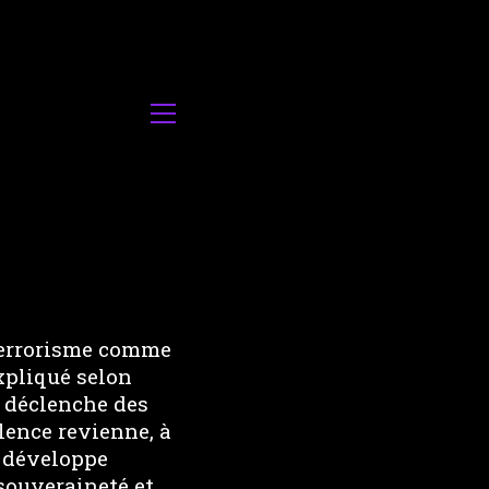
 terrorisme comme
xpliqué selon
i déclenche des
olence revienne, à
n développe
souveraineté et