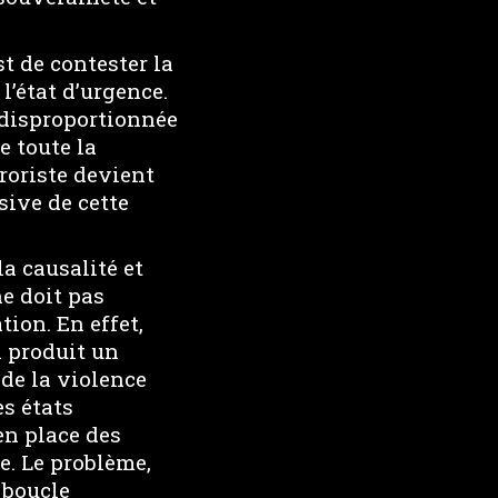
t de contester la
l’état d’urgence.
n disproportionnée
e toute la
rroriste devient
sive de cette
la causalité et
ne doit pas
ion. En effet,
i produit un
 de la violence
es états
en place des
e. Le problème,
 boucle