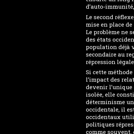
d’auto-immunité, 
Le second réflexe
mise en place de 
Le problème ne se
des états occiden
population déjà v
secondaire au re
répression légale
Si cette méthode 
l’impact des rela
devenir l’unique 
isolée, elle cons
déterminisme unil
occidentale, il e
occidentaux util
politiques répres
comme souvent, e