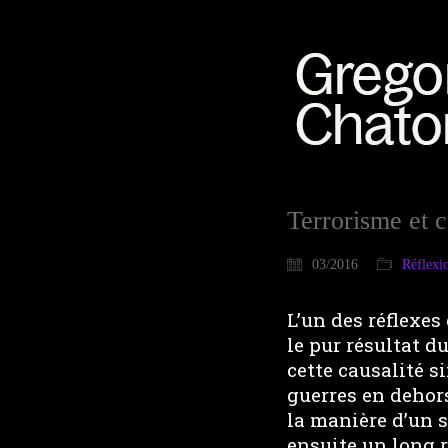
Terrorisme et 
03/2016
Réflexi
L’un des réflexe
le pur résultat d
cette causalité s
guerres en dehors
la manière d’un 
ensuite un long 