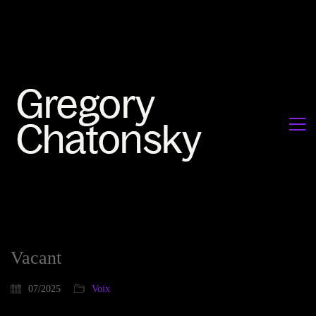
Vacant
07/2025
Voix