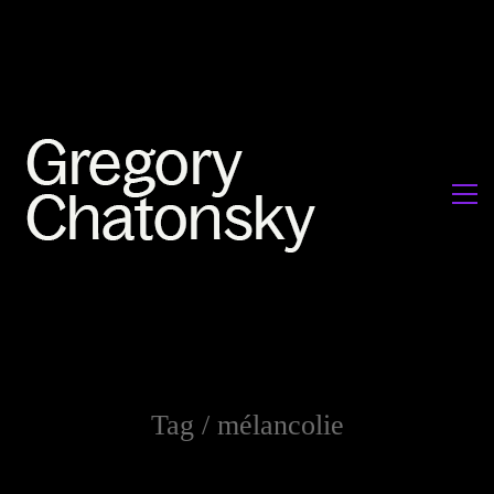
Tag /
mélancolie