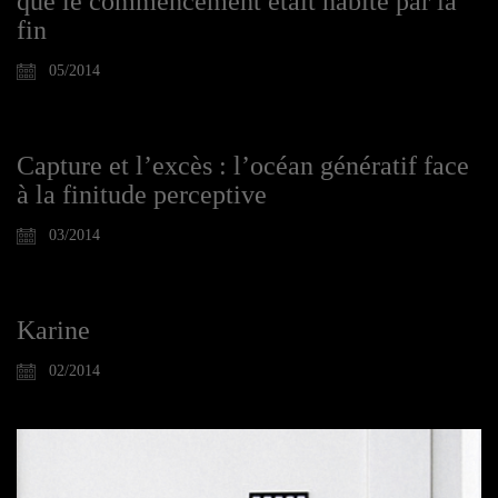
que le commencement était habité par la
fin
05/2014
Capture et l’excès : l’océan génératif face
à la finitude perceptive
03/2014
Karine
02/2014