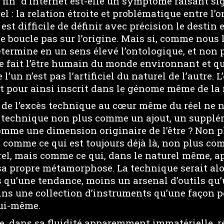
“fin” d’Internet est-elle un symptôme faisant s
l : la relation étroite et problématique entre l’o
est difficile de définir avec précision le destin 
ne boucle pas sur l’origine. Mais si, comme nous 
termine en un sens élevé l’ontologique, et non 
 fait l’être humain du monde environnant et qu’i
 l’un n’est pas l’artificiel du naturel de l’autre. L
 pour ainsi inscrit dans le génome même de la r
 de l’excès technique au cœur même du réel ne n
a technique non plus comme un ajout, un supplé
omme une dimension originaire de l’être ? Non 
 comme ce qui est toujours déjà là, non plus com
rel, mais comme ce qui, dans le naturel même, ap
sa propre métamorphose. La technique serait al
s qu’une tendance, moins un arsenal d’outils qu
ns une collection d’instruments qu’une façon p
lui-même.
e, dans sa fluidité apparemment immatérielle, r