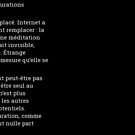
gurations
placé. Internet a
t remplacer : la
une méditation
it invisible,
e. Étrange
 mesure qu’elle se
t peut-être pas
être seul au
n’est plus
 les autres
otentiels.
uration, comme
nt nulle part