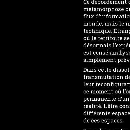
Ce débordement d
métamorphose ont
flux d’informatio
monde, mais le mo
technique. Étrang
où le territoire s
désormais l’expér
est censé analyse
simplement prévo
Dans cette dissol
transmutation des
leur reconfigurat
ce moment où l’o
permanente d’une
réalité. L’être c
différents espace
de ces espaces.