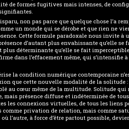
ité de formes fugitives mais intenses, de confi
ignifiantes.
isparu, non pas parce que quelque chose l’a rem
omme un monde qui se dérobe et que rien ne vien
absence. Cette formule paradoxale nous invite à 
 présence d’autant plus envahissante qu’elle se fa
 plus déterminante qu’elle se fait imperceptibl
firme dans l’effacement même, qui s’intensifie à
térise la condition numérique contemporaine n’es
ion que cette nouvelle modalité de la solitude : 
solé au cœur même de la multitude. Solitude qui 
e, mais présence diffuse et indéterminée de tous
tes les connexions virtuelles, de tous les liens p
s comme privation de relation, mais comme sat
où l’autre, à force d’être partout possible, devie