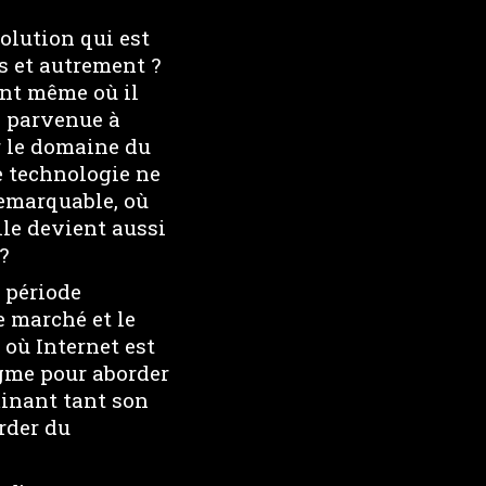
olution qui est
s et autrement ?
ant même où il
e parvenue à
r le domaine du
ne technologie ne
remarquable, où
lle devient aussi
?
e période
e marché et le
t où Internet est
igme pour aborder
minant tant son
order du