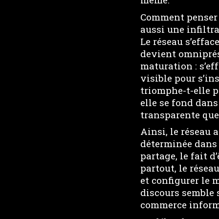
Comment penser ce
aussi une infiltr
Le réseau s’effac
devient omniprés
maturation : s’ef
visible pour s’in
triomphe-t-elle 
elle se fond dans
transparente que 
Ainsi, le réseau 
déterminée dans l
partage, le fait d
partout, le résea
et configurer le 
discours semble s
commerce informa