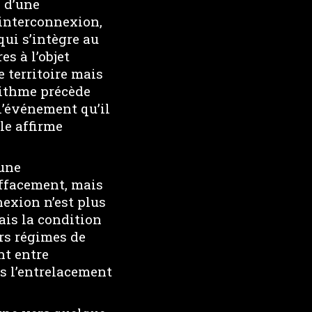
 d’une
interconnexion,
qui s’intègre au
s à l’objet
 territoire mais
orithme précède
 l’événement qu’il
le affirme
 une
 effacement, mais
nexion n’est plus
ais la condition
rs régimes de
nt entre
ns l’entrelacement