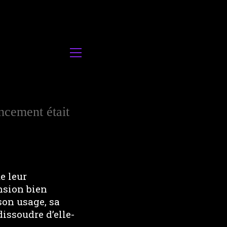
ncement était
e leur
ension bien
son usage, sa
issoudre d’elle-