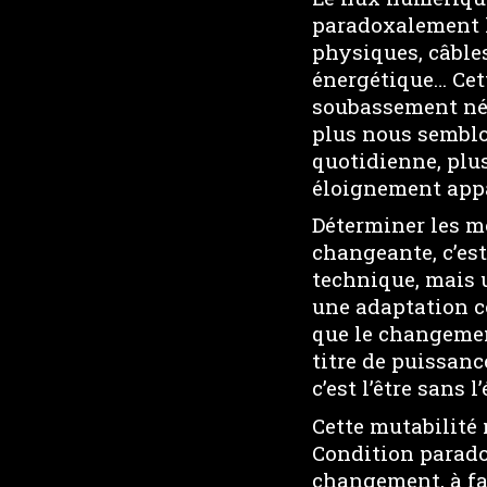
paradoxalement l
physiques, câble
énergétique… Cett
soubassement néce
plus nous semblo
quotidienne, plus
éloignement app
Déterminer les mo
changeante, c’es
technique, mais 
une adaptation c
que le changement
titre de puissanc
c’est l’être sans l
Cette mutabilité 
Condition parado
changement, à fa