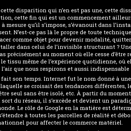
tte disparition qui n’en est pas une, cette diss
ation, cette fin qui est un commencement ailleur
e à mesure qu’il s’impose, s’évanouit dans l’inst
ent. N’est-ce pas là le propre de toute techniqu
facer comme objet pour devenir modalité, quitte
staller dans celui de l’invisible structurant ? U
pas précisément au moment où elle cesse d’être 
 le tissu même de l’expérience quotidienne, où e
l’air que nous respirons et aussi indispensable 
a fait son temps. Internet fut le nom donné à un
aquelle se croisait des tendances différentes, l
’être seul sans être isolé, etc. À partir du momen
u sort du réseau, il s’excède et devient un parad
monde. Le rôle de Google en la matière est déter
’étendre à toutes les parcelles de réalité et déb
tionnel pour affecter le commerce matériel.