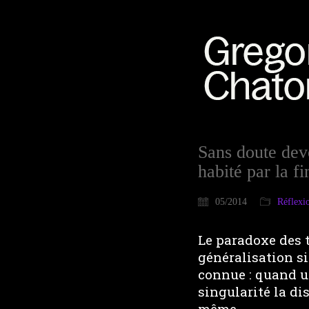
Sans doute dev
habité par la fi
05/2014
Réflexi
Le paradoxe des t
généralisation si
connue : quand un
singularité la di
même.