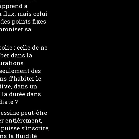
 apprend à
 flux, mais celui
 des points fixes
hroniser sa
lie : celle de ne
ober dans la
gurations
 seulement des
ns d’habiter le
tive, dans un
la durée dans
diate ?
 dessine peut-être
er entièrement,
puisse s’inscrire,
ns la fluidité