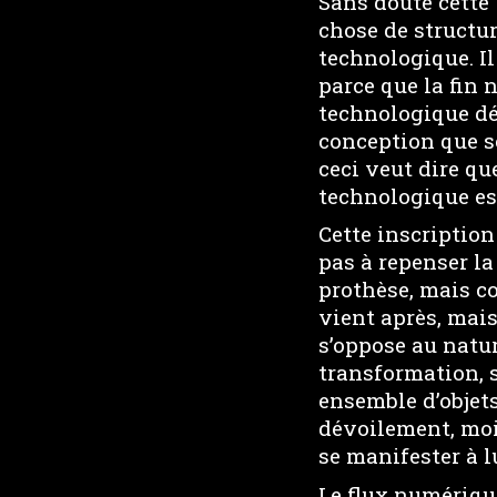
Sans doute cette 
chose de structure
technologique. Il 
parce que la fin 
technologique dé
conception que se
ceci veut dire que
technologique est
Cette inscription
pas à repenser l
prothèse, mais c
vient après, mais
s’oppose au natu
transformation, 
ensemble d’objet
dévoilement, moi
se manifester à 
Le flux numériqu