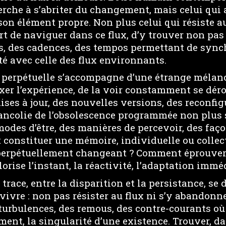
erche à s’abriter du changement, mais celui qui
on élément propre. Non plus celui qui résiste au
rt de naviguer dans ce flux, d’y trouver non pas
, des cadences, des tempos permettant de sync
é avec celle des flux environnants.
 perpétuelle s’accompagne d’une étrange mélanco
xer l’expérience, de la voir constamment se dér
ses à jour, des nouvelles versions, des reconfi
lancolie de l’obsolescence programmée non plus
modes d’être, des manières de percevoir, des faço
onstituer une mémoire, individuelle ou collec
erpétuellement changeant ? Comment éprouver 
rise l’instant, la réactivité, l’adaptation immé
a trace, entre la disparition et la persistance, se
vivre : non pas résister au flux ni s’y abandonn
turbulences, des remous, des contre-courants où 
ment, la singularité d’une existence. Trouver, da