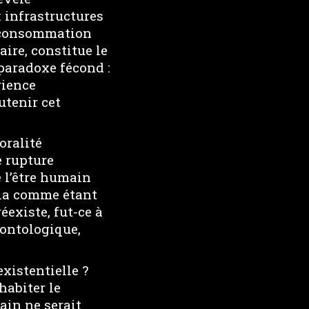
 infrastructures
, consommation
aire, constitue le
 paradoxe fécond :
rience
utenir cet
oralité
e rupture
 l’être humain
ela comme étant
éexiste, fut-ce à
’ontologique,
existentielle ?
habiter le
ain ne serait