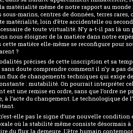
a matérialité même de notre rapport au monde :
s sous-marins, centres de données, terres rares
e matérialité, loin d’être accidentelle ou second
ssaire de toute virtualité. N’y a-t-il pas là un
ns nous éloigner de la matière dans notre expé
 cette matière elle-même se reconfigure pour so
arent ?
dalités précises de cette inscription et sa temp
t sans doute comprendre comment il n’y a pas d
un flux de changements techniques qui exige de
onstante : mutabilité. On pourrait interpréter c
 est une remise en ordre, sans que l’ordre ne pr
e, à l’acte du changement. Le technologique de l
’étant.
n’est-elle pas le signe d’une nouvelle condition 
xale où la stabilité même consiste désormais à 
ire du flux la demeure. L’être humain contempor