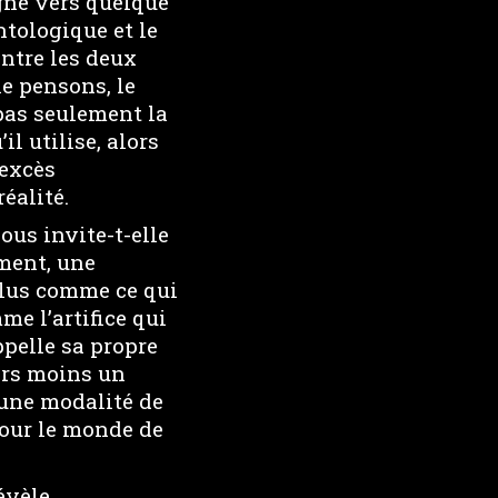
igne vers quelque
ntologique et le
entre les deux
le pensons, le
pas seulement la
l utilise, alors
’excès
éalité.
ous invite-t-elle
ment, une
plus comme ce qui
me l’artifice qui
pelle sa propre
ors moins un
’une modalité de
our le monde de
évèle