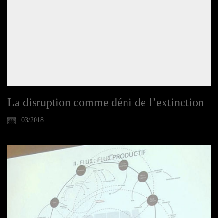
La disruption comme déni de l’extinction
03/2018