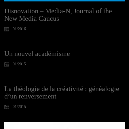
Disnovation – Media-N, Journal of the
New Media Caucus
01/2016
Un nouvel académisme
01/2015
La théologie de la créativité : généalogie
d’un renversement
01/2015