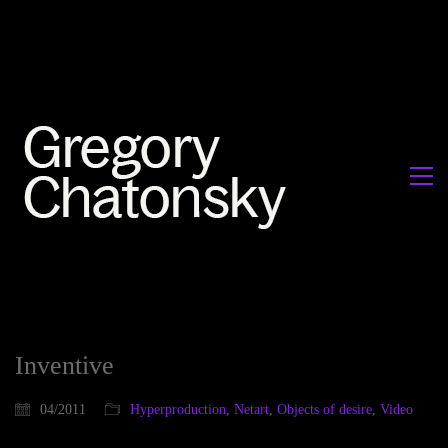
Inventive
04/2011
Hyperproduction
,
Netart
,
Objects of desire
,
Video