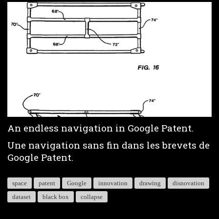
Loaded
:
Unmute
5.37%
An endless navigation in Google Patent.
Une navigation sans fin dans les brevets de
Google Patent.
space
patent
Google
innovation
drawing
disnovation
dataset
black box
collapse