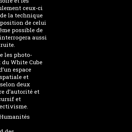
oire et les
eulement ceux-ci
de la technique
 position de celui
même possible de
s’interrogera aussi
ruite.
e les photo-
et du White Cube
 d’un espace
spatiale et
 selon deux
e d’autorité et
ursif et
ectivisme.
s Humanités
bd des