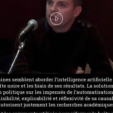
P
l
a
y
V
nes semblent aborder l’intelligence artificielle
i
îte noire et les biais de ses résultats. La soluti
d
 politique sur les impensés de l’automatisation
sibilité, explicabilité et réflexivité de sa causal
e
’autorisent justement les recherches académique