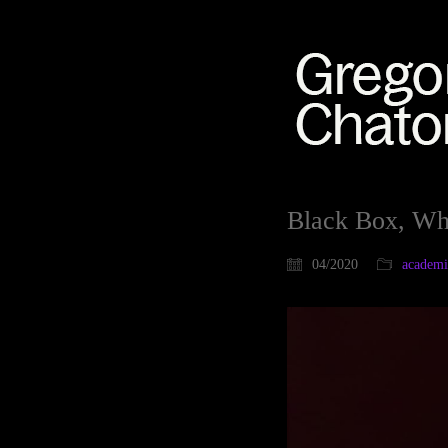
Black Box, Wh
04/2020
academ