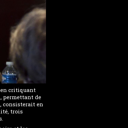
 en critiquant
on, permettant de
, consisterait en
ité, trois
s.