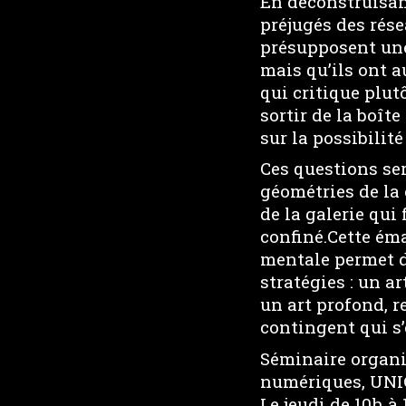
En déconstruisant
préjugés des rése
présupposent une
mais qu’ils ont a
qui critique plut
sortir de la boîte
sur la possibilit
Ces questions ser
géométries de la 
de la galerie qui
confiné.Cette éma
mentale permet d
stratégies : un a
un art profond, r
contingent qui s
Séminaire organi
numériques, UNI
Le jeudi de 10h à