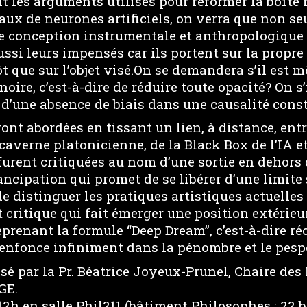
 les arguments utilisés pour réformer la boîte n
o
aux de neurones artificiels, on verra que non s
 conception instrumentale et anthropologique 
ussi leurs impensés car ils portent sur la propre
ôt que sur l’objet visé.On se demandera s’il est 
 noire, c’est-à-dire de réduire toute opacité? On 
é d’une absence de biais dans une causalité const
ont abordées en tissant un lien, à distance, entr
caverne platonicienne, de la Black Box de l’IA 
 furent critiquées au nom d’une sortie en dehors
ncipation qui promet de se libérer d’une limite 
e distinguer les pratiques artistiques actuelles
rt critique qui fait émerger une position extérieur
eprenant la formule “Deep Dream”, c’est-à-dire réc
’enfonce infiniment dans la pénombre et le pesp
sé par la Pr. Béatrice Joyeux-Prunel, Chaire de
GE.
 12h en salle Phil211 (bâtiment Philosophes : 22 