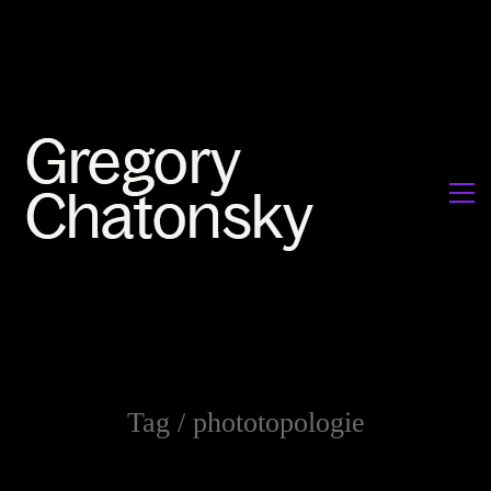
Tag /
phototopologie