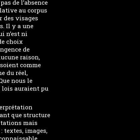
 pas de l’absence
elative au corpus
r des visages
. Il y a une
i n’est ni
de choix
ingence de
 aucune raison,
s soient comme
e du réel,
Que nous le
 lois auraient pu
terprétation
tant que structure
rétations mais
: textes, images,
connaissable,