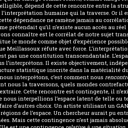
ligible, dépend de cette rencontre entre la str
’interprétation humaine qui la traverse. Or il e
ette dépendance ne ramène jamais au corrélat
me prétendait qu’il n’existe aucun accès au réel 
ns connaître est le corrélat de notre sujet tran
itue le monde comme objet d’expérience possible
ue Meillassoux réfute avec force. L’interprétat
’est pas une constitution transcendantale. L’espa
s l’interprétons. Il existe objectivement, ind
ture statistique inscrite dans la matérialité d
 nous interprétons, c’est comment nous
rencontr
nt nous la traversons, quels mondes contrefact
extraire. Cette rencontre est contingente, il n’e
e nous interpellions l’espace latent de telle ou t
aire d’autres choix. Un artiste utilisant un GAN
 régions de l’espace. Un chercheur aurait pu ent
ées. Mais cette contingence n’est jamais absolu
Elle est une contingence
relative à une situation
,