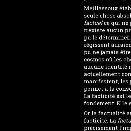
Meillassoux établ
seule chose abso
factuel
ce qui ne 
n’existe aucun pr
pu le déterminer. 
régissent auraien
pu ne jamais être
cosmos où les ch
aucune identité 
actuellement comm
manifestent, les
permet à la cons
La facticité est l
fondement. Elle e
Or la factualité 
facticité. La
factu
précisément l’imp