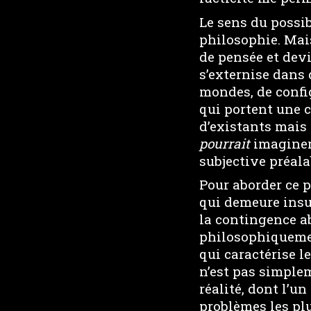
Le sens du possi
philosophie. Mai
de pensée et dev
s’externise dans
mondes, de confi
qui portent une 
d’existants mais
pourrait
imaginer
subjective préala
Pour aborder ce p
qui demeure insu
la contingence a
philosophiquemen
qui caractérise l
n’est pas simple
réalité, dont l’un
problèmes les pl