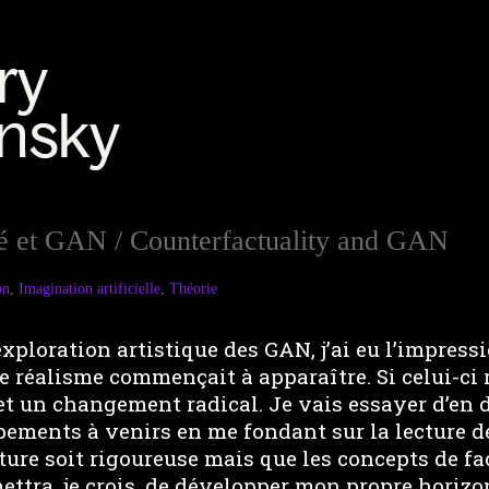
té et GAN / Counterfactuality and GAN
on
,
Imagination artificielle
,
Théorie
xploration artistique des GAN, j’ai eu l’impress
 réalisme commençait à apparaître. Si celui-ci 
met un changement radical. Je vais essayer d’en d
pements à venirs en me fondant sur la lecture d
ture soit rigoureuse mais que les concepts de fac
ettra, je crois, de développer mon propre horizo