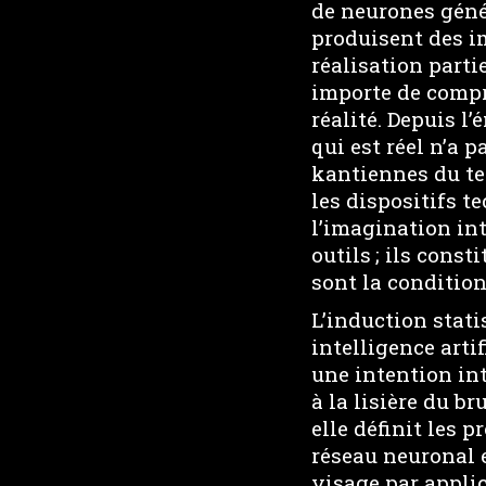
de neurones géné
produisent des i
réalisation part
importe de comp
réalité. Depuis 
qui est réel n’a 
kantiennes du tem
les dispositifs t
l’imagination int
outils ; ils const
sont la condition
L’induction stat
intelligence artif
une intention in
à la lisière du b
elle définit les 
réseau neuronal 
visage par applica