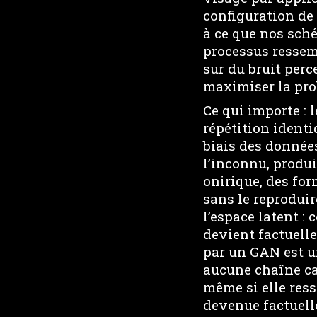
configuration de 
à ce que nos sc
processus ressemb
sur du bruit perc
maximiser la prob
Ce qui importe : 
répétition identi
biais des données
l’inconnu, produ
onirique, des for
sans le reprodui
l’espace latent : 
devient factuell
par un GAN est un
aucune chaîne cau
même si elle ress
devenue factuelle