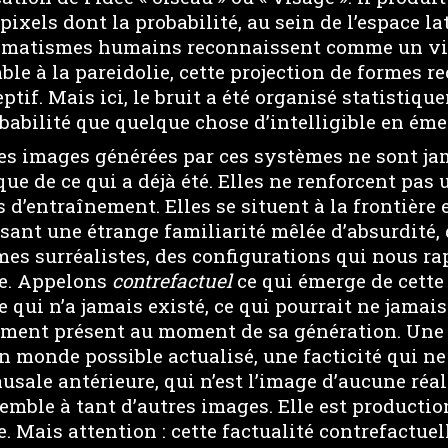
pixels dont la probabilité, au sein de l’espace l
hématismes humains reconnaissent comme un vi
le à la pareidolie, cette projection de formes r
eptif. Mais ici, le bruit a été organisé statistiq
abilité que quelque chose d’intelligible en éme
les images générées par ces systèmes ne sont ja
que de ce qui a déjà été. Elles ne renforcent pas
 d’entraînement. Elles se situent à la frontière 
isant une étrange familiarité mêlée d’absurdité,
mes surréalistes, des configurations qui nous rap
re. Appelons
contrefactuel
ce qui émerge de cette
ce qui n’a jamais existé, ce qui pourrait ne jamai
ement présent au moment de sa génération. Une
 monde possible actualisé, une facticité qui ne 
sale antérieure, qui n’est l’image d’aucune réal
emble à tant d’autres images. Elle est productio
. Mais attention : cette factualité contrefactuell