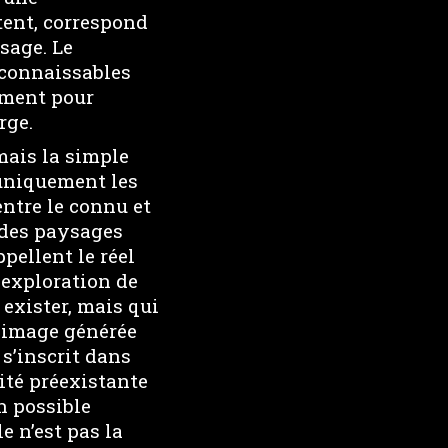
atent, correspond
sage. Le
econnaissables
uement pour
rge.
mais la simple
 uniquement les
entre le connu et
 des paysages
pellent le réel
 exploration de
s exister, mais qui
 image générée
s’inscrit dans
ité préexistante
n possible
e n’est pas la