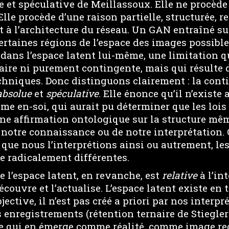
e et spéculative de Meillassoux. Elle ne procède
Elle procède d’une raison partielle, structurée, r
t à l’architecture du réseau. Un GAN entraîné su
ertaines régions de l’espace des images possibles
e dans l’espace latent lui-même, une limitation qu
ire ni purement contingente, mais qui résulte 
echniques. Donc distinguons clairement : la cont
absolue
et
spéculative
. Elle énonce qu’il n’existe
e en-soi, qui aurait pu déterminer que les loi
 une affirmation ontologique sur la structure mêm
notre connaissance ou de notre interprétation. 
que nous l’interprétions ainsi ou autrement, les
re radicalement différentes.
 l’espace latent, en revanche, est
relative
à l’in
couvre et l’actualise. L’espace latent existe en 
ctive, il n’est pas créé a priori par nos interp
enregistrements (rétention ternaire de Stiegler 
 ce qui en émerge comme réalité, comme image re