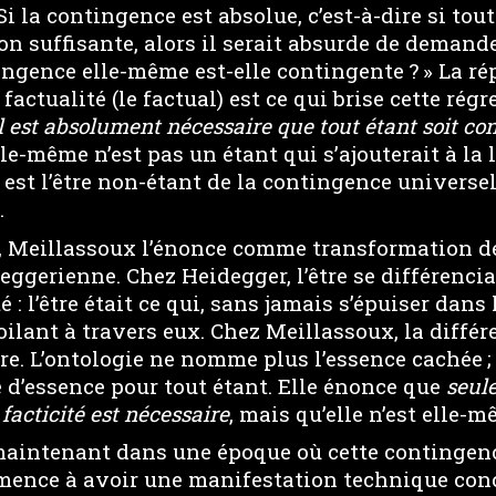
i la contingence est absolue, c’est-à-dire si tout
n suffisante, alors il serait absurde de demand
ngence elle-même est-elle contingente ? » La rép
 factualité (le factual) est ce qui brise cette régre
l est absolument nécessaire que tout étant soit co
le-même n’est pas un étant qui s’ajouterait à la l
 est l’être non-étant de la contingence universell
.
n, Meillassoux l’énonce comme transformation de
ggerienne. Chez Heidegger, l’être se différencia
é : l’être était ce qui, sans jamais s’épuiser dans 
oilant à travers eux. Chez Meillassoux, la diffé
re. L’ontologie ne nomme plus l’essence cachée 
 d’essence pour tout étant. Elle énonce que
seule
facticité est nécessaire
, mais qu’elle n’est elle-m
aintenant dans une époque où cette contingenc
ence à avoir une manifestation technique conc