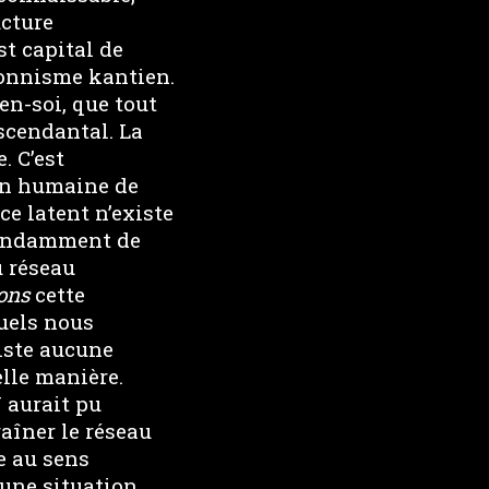
ucture
st capital de
ionnisme kantien.
en-soi, que tout
scendantal. La
. C’est
ion humaine de
ce latent n’existe
épendamment de
u réseau
ons
cette
uels nous
xiste aucune
elle manière.
 aurait pu
raîner le réseau
e au sens
 une situation