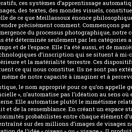
ratifs, ces systèmes d’apprentissage automatiq
mages, des textes, des mondes visuels, constitu
ielle de ce que Meillassoux énonce philosophiqu
rendre précisément comment. Commençons par 
l’émergence du processus photographique, notre c
pas été déterminée seulement par les catégories a
ps et de l’espace. Elle l’a été aussi, et de maniè
echnologiques d’inscription qui se situent à mi
érieure et la matérialité terrestre. Ces dispositi
ituent ce qui nous constitue. Ils ne sont pas extér
 même de notre capacité à imaginer et à percevo
istique, le nom approprié pour ce qu’on appelle 
icielle », n’automatise pas l’idéation au sens où 
terne. Elle automatise plutôt le mimétisme relat
ruit et de la ressemblance. En créant un espace st
proximités probabilistes entre chaque élément d
entraîné sur des millions d’images de visages n
tion de l’idée « oiseau » ou « visage ». Il produi