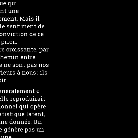
ue qui
ent une
ement. Mais il
le sentiment de
onviction de ce
 priori
re croissante, par
-chemin entre
fs ne sont pas nos
ieurs à nous ; ils
ir.
généralement «
elle reproduirait
ionnel qui opère
atistique latent,
’une donnée. Un
e génère pas un
t une