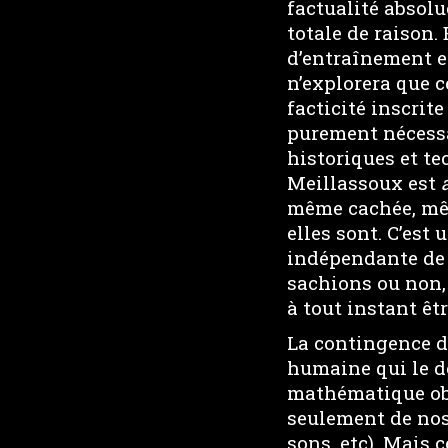
factualité absolu
totale de raison. 
d’entraînement e
n’explorera que c
facticité inscrit
purement nécessa
historiques et t
Meillassoux est
même cachée, mêm
elles sont. C’est
indépendante de 
sachions ou non, 
à tout instant êt
La contingence de
humaine qui le dé
mathématique obje
seulement de nos 
sons, etc). Mais