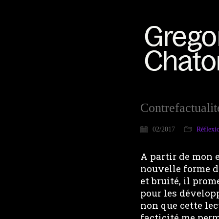
Contrefactuali
02/2017
Réflexi
A partir de mon e
nouvelle forme de
et bruité, il pro
pour les dévelop
non que cette lec
facticité me perm