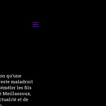
ion qu’une
reste maladroit
émêler les fils
e Meillassoux,
tualité et de
n.