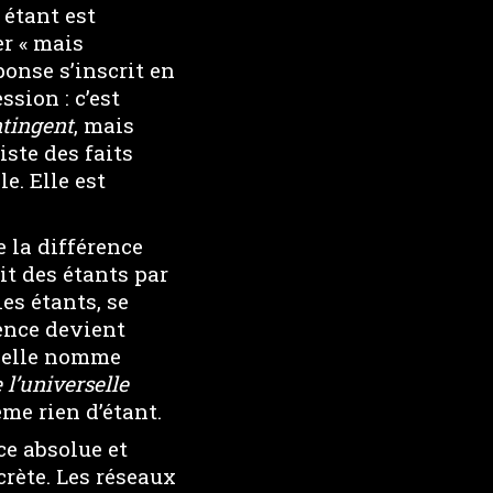
 étant est
er « mais
onse s’inscrit en
ssion : c’est
ntingent
, mais
iste des faits
e. Elle est
 la différence
it des étants par
les étants, se
rence devient
; elle nomme
 l’universelle
ême rien d’étant.
e absolue et
rète. Les réseaux