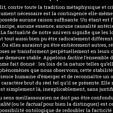
it, contre toute la tradition métaphysique et cri
lument nécessaire est la contingence elle-même
possède aucune raison suffisante. Un étant est f
incipe, aucune essence, aucune causalité antéri
La factualité de notre univers signifie que les lo
t tout aussi bien pu être radicalement différent
. Ou elles auraient pu être entièrement autres, r
oses se transforment perpétuellement en leurs c
ne demeure stable. Appelons
factice
l’ensemble d
e fait donné : les lois de la nature telles qu’el
 phénomènes que nous observons, cette stabilité 
cience humaine d’émerger et de reconnaître un 
e caractère brut du réel tel qu’il se présente. El
st simplement là, inexplicablement, sans justifi
au sens meillassouxien ne doit pas être confond
alité
(ou le
factual
pour bien la distinguer) est c
ossibilité ontologique de redoubler la facticité 