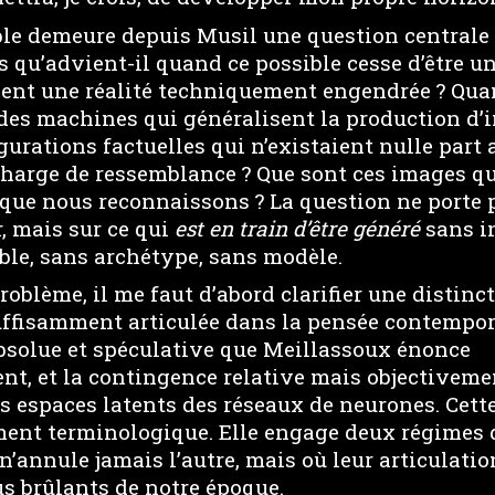
ble demeure depuis Musil une question centrale 
s qu’advient-il quand ce possible cesse d’être u
ient une réalité techniquement engendrée ? Qua
 des machines qui généralisent la production d’
gurations factuelles qui n’existaient nulle par
charge de ressemblance ? Que sont ces images qu
 que nous reconnaissons ? La question ne porte p
, mais sur ce qui
est en train d’être généré
sans i
ble, sans archétype, sans modèle.
roblème, il me faut d’abord clarifier une distin
ffisamment articulée dans la pensée contemporai
bsolue et spéculative que Meillassoux énonce
t, et la contingence relative mais objectivemen
es espaces latents des réseaux de neurones. Cett
ment terminologique. Elle engage deux régimes d
 n’annule jamais l’autre, mais où leur articulatio
us brûlants de notre époque.