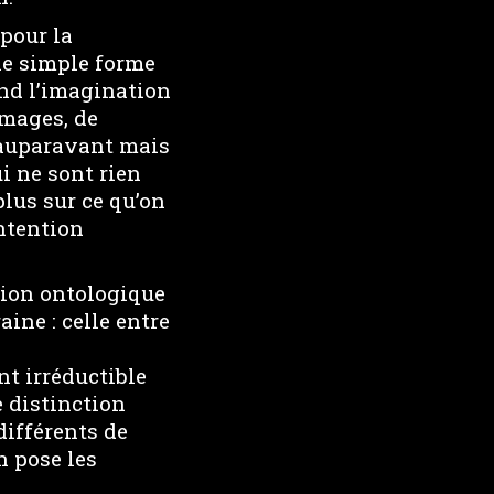
pour la
ne simple forme
nd l’imagination
images, de
t auparavant mais
i ne sont rien
lus sur ce qu’on
ntention
ction ontologique
ne : celle entre
t irréductible
e distinction
ifférents de
n pose les