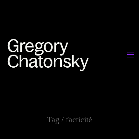
Tag /
facticité