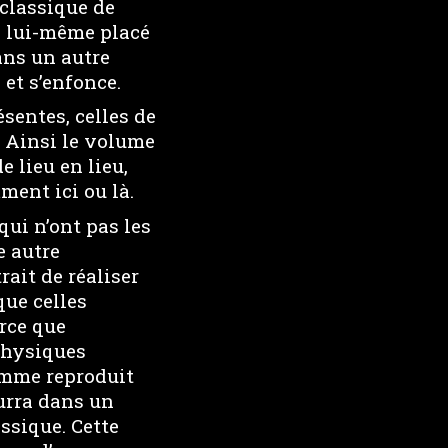
 classique de
e, lui-même placé
ans un autre
 et s’enfonce.
ésentes, celles de
. Ainsi le volume
e lieu en lieu,
ment ici ou là.
ui n’ont pas les
e autre
rait de réaliser
que celles
arce que
physiques
comme reproduit
ourra dans un
ssique. Cette