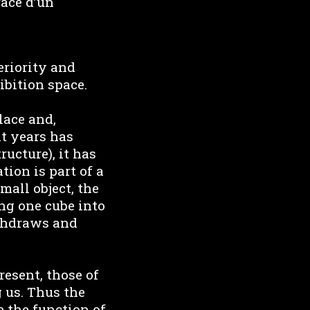
race d’un
eriority and
ibition space.
lace and,
t years has
ucture), it has
tion is part of a
mall object, the
ing one cube into
ithdraws and
resent, those of
g us. Thus the
 the function of