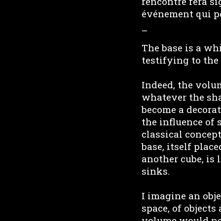
rencontre fera si
événement qui pou
–
The base is a whi
testifying to th
Indeed, the volum
whatever the sha
become a decorati
the influence of 
classical concept
base, itself plac
another cube, is
sinks.
I imagine an obje
space, of objects
volume would no 