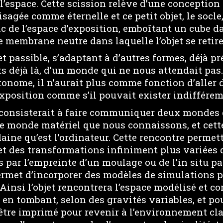
e l’espace. Cette scission relève d’une conception
isagée comme éternelle et ce petit objet, le socl
c de l’espace d’exposition, emboîtant un cube d
ne membrane neutre dans laquelle l’objet se retire
t passible, s’adaptant à d’autres formes, déjà pr
ets déjà là, d’un monde qui ne nous attendait pas
tonome, il n’aurait plus comme fonction d’aller d
xposition comme s’il pouvait exister indifférem
é consisterait à faire communiquer deux mondes q
le monde matériel que nous connaissons, et cett
ine qu’est l’ordinateur. Cette rencontre permett
et des transformations infiniment plus variées 
 par l’empreinte d’un moulage ou de l’in situ p
ermet d’incorporer des modèles de simulations 
 Ainsi l’objet rencontrera l’espace modélisé et 
 en tombant, selon des gravités variables, et p
être imprimé pour revenir à l’environnement cla