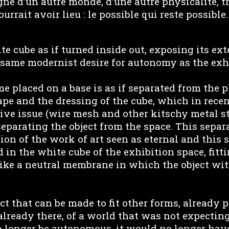
gne d’un autre monde, d’une autre physicalité, t
rrait avoir lieu : le possible qui reste possible.
te cube as if turned inside out, exposing its ext
e same modernist desire for autonomy as the exh
e placed on a base is as if separated from the p
pe and the dressing of the cube, which in recen
ve issue (wire mesh and other kitschy metal str
separating the object from the space. This separa
ion of the work of art seen as eternal and this s
ed in the white cube of the exhibition space, fitt
 like a neutral membrane in which the object w
ct that can be made to fit other forms, already p
 already there, of a world that was not expectin
longer be autonomous, it would no longer have