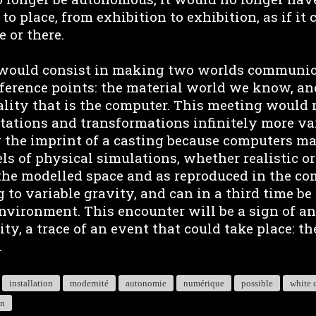
to place, from exhibition to exhibition, as if it 
e or there.
 would consist in making two worlds communic
ference points: the material world we know, an
ity that is the computer. This meeting would 
ptations and transformations infinitely more va
 the imprint of a casting because computers mak
s of physical simulations, whether realistic or
 the modelled space and as reproduced in the c
g to variable gravity, and can in a third time be
environment. This encounter will be a sign of a
ty, a trace of an event that could take place: th
.
installation
modernité
autonomie
numérique
possible
white 
on