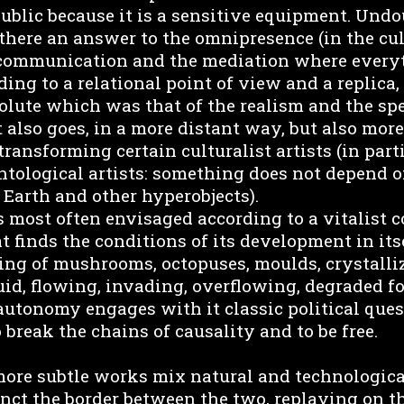
ublic because it is a sensitive equipment. Undou
 there an answer to the omnipresence (in the cu
 communication and the mediation where every
ing to a relational point of view and a replica, i
solute which was that of the realism and the sp
t also goes, in a more distant way, but also more
 transforming certain culturalist artists (in part
ntological artists: something does not depend o
 Earth and other hyperobjects).
 most often envisaged according to a vitalist c
inds the conditions of its development in itsel
ing of mushrooms, octopuses, moulds, crystalliz
uid, flowing, invading, overflowing, degraded f
autonomy engages with it classic political ques
break the chains of causality and to be free.
 more subtle works mix natural and technologic
nct the border between the two, replaying on th