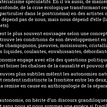
térialisme spéculatifs. En il va aussi, de manièr
rofonde, de la crise écologique transformant cer
 particulier dans le postcinéma) en des artistes 
dépend pas de nous, mais nous dépend d’elle (la
ets).
est le plus souvent envisagée selon une concepti
trouve les conditions de son développement en s
 de champignons, pieuvres, moisissures, cristall
es liquides, coulantes, envahissantes, débordant
tonomie engage avec elle des questions politiqu
st briser les chaînes de la causalité et pouvoir ê
 œuvres plus subtiles mêlent les autonomies natu
 rendent indistincte la frontière entre les deux,
la remise en cause en anthropologie de la sépar
d’autonomie, on hérite d’un discours grandiloquen
t sans nous et nous sommes une espèce si fragil