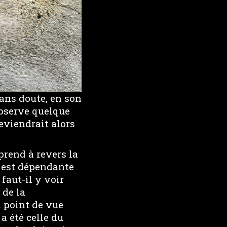
sans doute, en son
observe quelque
deviendrait alors
prend à revers la
, est dépendante
faut-il y voir
 de la
 point de vue
 a été celle du