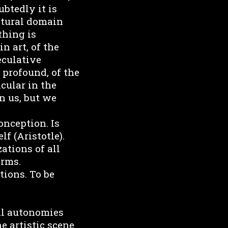
btedly it is
ltural domain
thing is
n art, of the
eculative
 profound, of the
icular in the
n us, but we
onception. Is
f (Aristotle).
ations of all
orms.
tions. To be
al autonomies
e artistic scene