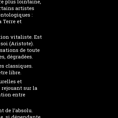
e plus lointaine,
tains artistes
ontologiques :
 Terre et
on vitaliste. Est
oi (Aristote).
isations de toute
es, dégradées.
es classiques.
tre libre.
relles et
 rejouant sur la
ation entre
t de l’absolu.
e, si dépendante,