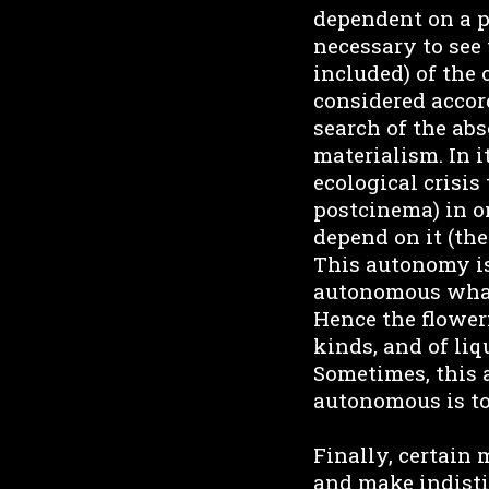
dependent on a p
necessary to see
included) of the
considered accord
search of the ab
materialism. In i
ecological crisis
postcinema) in o
depend on it (the
This autonomy is
autonomous what f
Hence the flower
kinds, and of liq
Sometimes, this 
autonomous is to 
Finally, certain
and make indisti