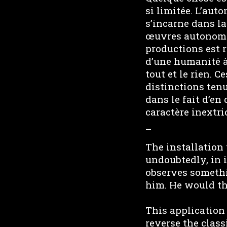
si limitée. L’aut
s’incarne dans la
œuvres autonomes.
productions est r
d’une humanité à 
tout et le rien. 
distinctions ten
dans le fait d’en
caractère inextri
–
The installation
undoubtedly, in 
observes someth
him. He would th
This application 
reverse the class