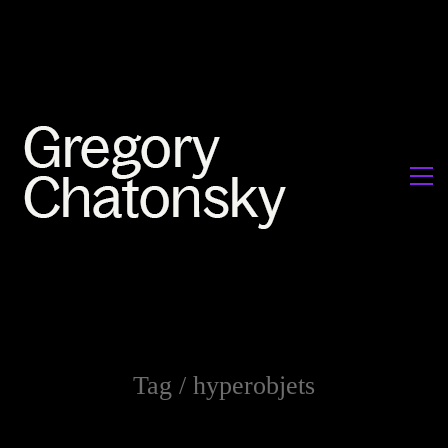
Tag /
hyperobjets