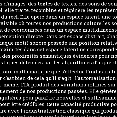
 d’images, des textes de textes, des sons de so
el, elle traite, recombine et régénère les représe
 du réel. Elle opère dans un espace latent, une t
isible où toutes nos productions culturelles s
s, de coordonnées dans un espace multidimensi
erception directe. Dans cet espace abstrait, ch
chaque motif sonore possède une position relativ
proximités dans cet espace latent ne correspond
 des proximités sémantiques évidentes pour no
istiques détectées par les algorithmes d’appren
ritoire mathématique que s’effectue l’industriali
c’est bien de cela qu’il s’agit : l’automatisation
e-même. L’IA produit des variations infinies su
iquement de nos productions passées. Elle génèr
gulières pour paraître nouvelles et suffisamme
our être crédibles. Cette capacité productive po
e avec l’industrialisation classique qui produi