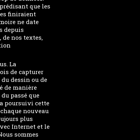
 prédisant que les
es finiraient
émoire ne date
ns depuis
 de nos textes,
tion
us. La
ois de capturer
 du dessin ou de
ié de manière
s du passé que
a poursuivi cette
n, chaque nouveau
oujours plus
ec Internet et le
. Nous sommes