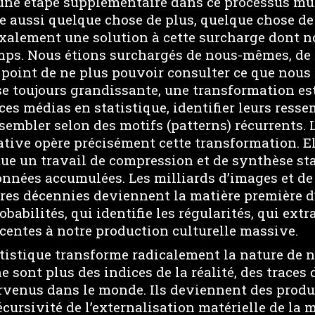
 une étape supplémentaire dans ce processus mul
e aussi quelque chose de plus, quelque chose de d
xalement une solution à cette surcharge dont n
mps. Nous étions surchargés de nous-mêmes, d
 point de ne plus pouvoir consulter ce que nous
se toujours grandissante, une transformation e
 ces médias en statistique, identifier leurs ress
ssembler selon des motifs (patterns) récurrents. 
rative opère précisément cette transformation. El
ctue un travail de compression et de synthèse st
onnées accumulées. Les milliards d’images et de
ères décennies deviennent la matière première 
obabilités, qui identifie les régularités, qui extr
centes à notre production culturelle massive.
atistique transforme radicalement la nature de 
 sont plus des indices de la réalité, des traces 
venus dans le monde. Ils deviennent des produ
écursivité de l’externalisation matérielle de la 