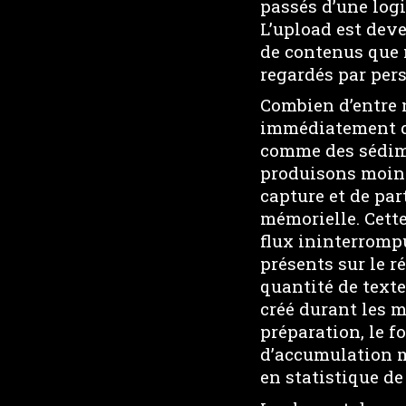
passés d’une log
L’upload est dev
de contenus que 
regardés par per
Combien d’entre 
immédiatement dé
comme des sédime
produisons moins 
capture et de par
mémorielle. Cett
flux ininterromp
présents sur le r
quantité de texte
créé durant les m
préparation, le f
d’accumulation m
en statistique de