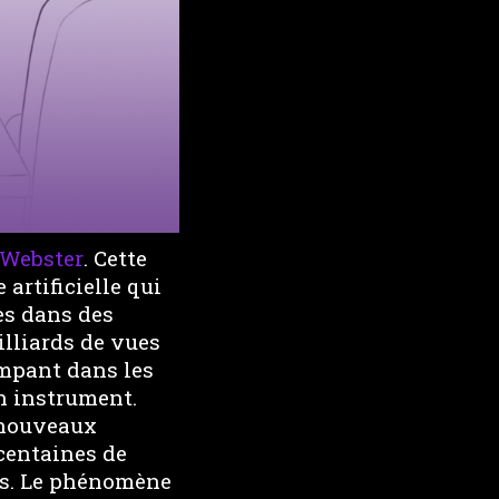
Webster
. Cette
artificielle qui
es dans des
illiards de vues
mpant dans les
n instrument.
 nouveaux
centaines de
es. Le phénomène