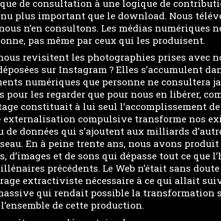
ique de consultation à une logique de contribut
enu plus important que le download. Nous télév
nous n’en consultons. Les médias numériques n
sonne, pas même par ceux qui les produisent.
nous revisitent les photographies prises avec n
posées sur Instagram ? Elles s’accumulent dan
nts numériques que personne ne consultera ja
pour les regarder que pour nous en libérer, com
tage constituait à lui seul l’accomplissement de
e externalisation compulsive transforme nos ex
u de données qui s’ajoutent aux milliards d’autr
éseau. En à peine trente ans, nous avons produit
s, d’images et de sons qui dépasse tout ce que 
illénaires précédents. Le Web n’était sans doute
orage extractiviste nécessaire à ce qui allait su
assive qui rendait possible la transformation s
 l’ensemble de cette production.