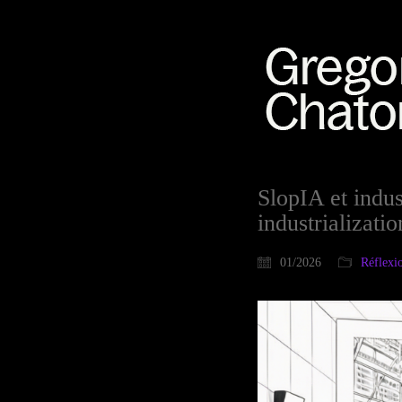
SlopIA et indus
industrializati
01/2026
Réflexi