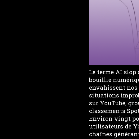
Le terme AI slop 
bouillie numériqu
envahissent nos 
situations impro
sur YouTube, gr
classements Spot
Environ vingt p
utilisateurs de 
chaînes générant