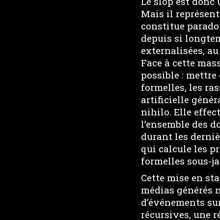
Le slop est donc
Mais il représent
constitue parado
depuis si longte
externalisées, au
Face à cette mas
possible : mettre
formelles, les ra
artificielle géné
nihilo. Elle effe
l’ensemble des d
durant les derni
qui calcule les pr
formelles sous-ja
Cette mise en st
médias générés ne
d’événements sur
récursives, une r