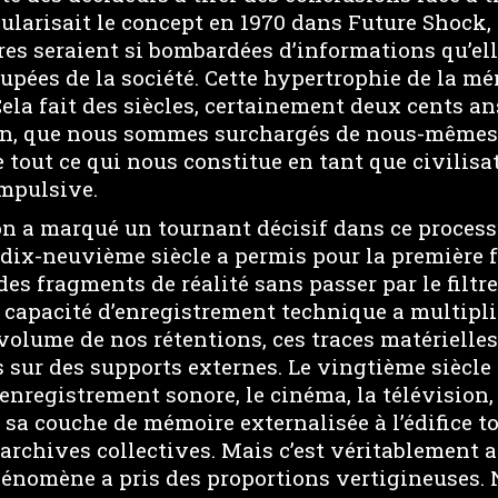
ularisait le concept en 1970 dans Future Shock,
es seraient si bombardées d’informations qu’ell
upées de la société. Cette hypertrophie de la m
Cela fait des siècles, certainement deux cents a
ion, que nous sommes surchargés de nous-mêmes,
 tout ce qui nous constitue en tant que civilisa
mpulsive.
on a marqué un tournant décisif dans ce process
dix-neuvième siècle a permis pour la première f
s fragments de réalité sans passer par le filtre
e capacité d’enregistrement technique a multipl
volume de nos rétentions, ces traces matérielle
sur des supports externes. Le vingtième siècle 
l’enregistrement sonore, le cinéma, la télévisio
sa couche de mémoire externalisée à l’édifice t
rchives collectives. Mais c’est véritablement av
hénomène a pris des proportions vertigineuses