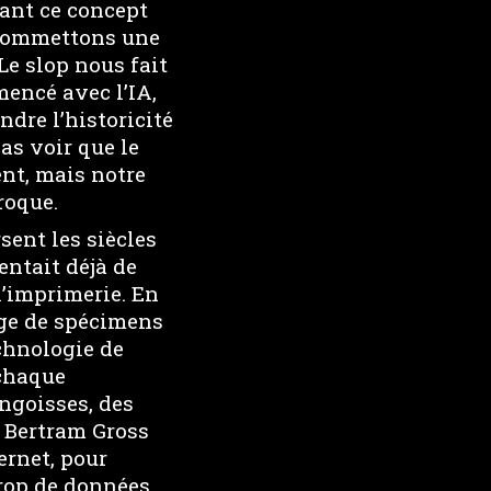
sant ce concept
s commettons une
Le slop nous fait
mencé avec l’IA,
dre l’historicité
as voir que le
nt, mais notre
roque.
sent les siècles
ntait déjà de
l’imprimerie. En
uge de spécimens
chnologie de
 chaque
ngoisses, des
. Bertram Gross
ernet, pour
trop de données.