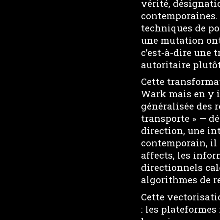
vérité, désignat
contemporaines. 
techniques de po
une mutation onto
c’est-à-dire une
autoritaire plutô
Cette transformat
Wark mais en y i
généralisée des r
transporte » — d
direction, une in
contemporain, il 
affects, les info
directionnels cal
algorithmes de 
Cette vectorisati
: les plateforme