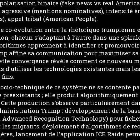
polarisation binaire (fake news vs real America
 agressive (mentions nominatives), intensité é
s), appel tribal (American People).
ne co-évolution entre la rhétorique trumpienne 
n, chacun s’adaptant à l’autre dans une spiral
gorithmes apprennent à identifier et promouvoir
ump affine sa communication pour maximiser sa
Cette convergence révèle comment ce nouveau m
s d’utiliser les technologies existantes mais le
 fins.
socio-technique de ce système ne se contente pa
e préexistants ; elle produit algorithmiquement
. Cette production s’observe particulièrement da
administration Trump : développement de la bas
Advanced Recognition Technology) pour fiche
les migrants, déploiement d’algorithmes de r
ières, lancement de l’application ICE Raids per