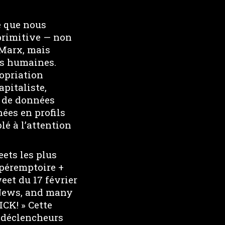
e que nous
primitive — non
 Marx, mais
es humaines.
opriation
pitaliste,
e de données
ées en profils
é à l’attention
ets les plus
 péremptoire +
eet du 17 février
News, and many
ICK! » Cette
s déclencheurs