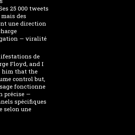
s
Ses 25 000 tweets
 mais des
ent une direction
charge
gation — viralité
ifestations de
ge Floyd, and I
 him that the
ume control but,
ssage fonctionne
n précise —
nnels spécifiques
e selon une