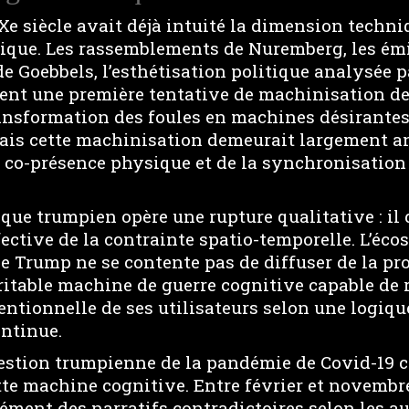
e siècle avait déjà intuité la dimension techni
ique. Les rassemblements de Nuremberg, les ém
e Goebbels, l’esthétisation politique analysée 
ent une première tentative de machinisation de
ransformation des foules en machines désirantes
Mais cette machinisation demeurait largement a
 co-présence physique et de la synchronisation
que trumpien opère une rupture qualitative : il 
ective de la contrainte spatio-temporelle. L’éc
e Trump ne se contente pas de diffuser de la pro
ritable machine de guerre cognitive capable de 
tentionnelle de ses utilisateurs selon une logiq
ntinue.
gestion trumpienne de la pandémie de Covid-19
ette machine cognitive. Entre février et novemb
ment des narratifs contradictoires selon les au