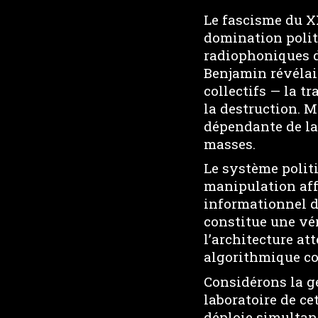
Le fascisme du XX
domination polit
radiophoniques d
Benjamin révélai
collectifs — la t
la destruction. 
dépendante de la
masses.
Le système politi
manipulation aff
informationnel d
constitue une vé
l’architecture at
algorithmique co
Considérons la 
laboratoire de c
déploie simultané