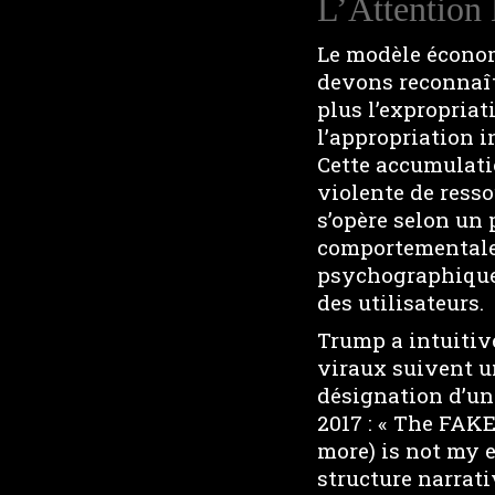
L’Attention 
Le modèle économ
devons reconnaî
plus l’expropria
l’appropriation i
Cette accumulati
violente de ress
s’opère selon un 
comportementales
psychographiques
des utilisateurs.
Trump a intuitiv
viraux suivent u
désignation d’un
2017 : « The FA
more) is not my e
structure narrat