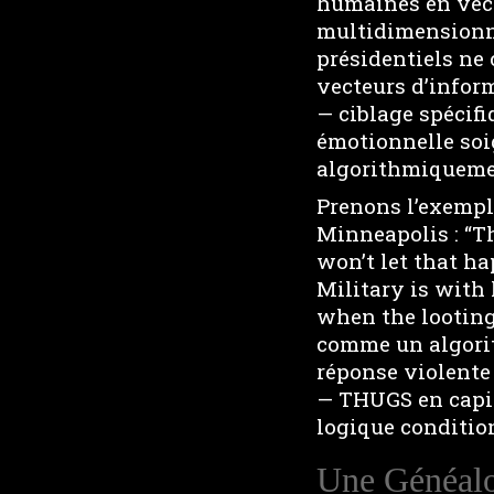
humaines en vec
multidimensionne
présidentiels ne
vecteurs d’infor
— ciblage spécif
émotionnelle soi
algorithmiqueme
Prenons l’exempl
Minneapolis : “T
won’t let that h
Military is with
when the looting
comme un algorit
réponse violente
— THUGS en capit
logique conditio
Une Généalo