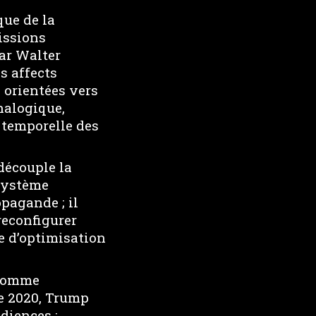
que de la
issions
par Walter
s affects
 orientées vers
nalogique,
 temporelle des
découple la
osystème
pagande ; il
reconfigurer
ue d’optimisation
 comme
re 2020, Trump
diences :