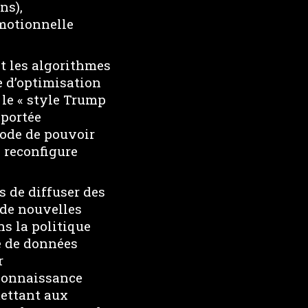
ns),
motionnelle
et les algorithmes
e d’optimisation
 le « style Trump
 portée
ode de pouvoir
s reconfigure
s de diffuser des
 de nouvelles
ns la politique
e de données
r
econnaissance
mettant aux