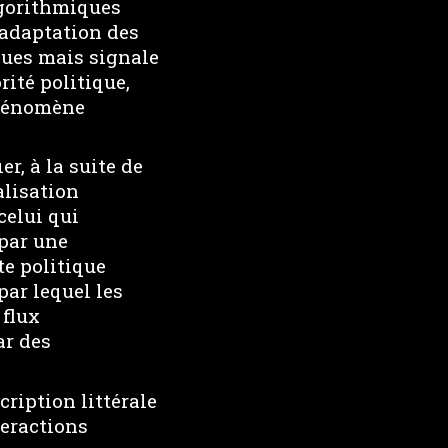
lgorithmiques
 adaptation des
ques mais signale
ité politique,
phénomène
r, à la suite de
alisation
 celui qui
 par une
te politique
par lequel les
 flux
ar des
ription littérale
teractions