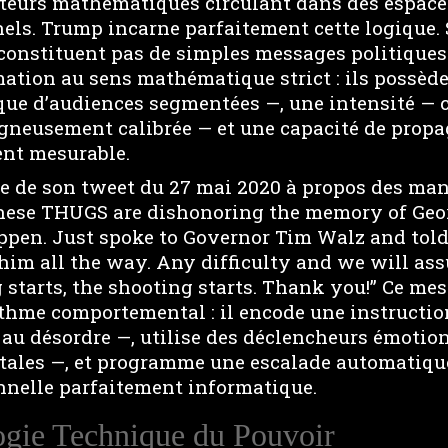
teurs mathématiques circulant dans des espace
ls. Trump incarne parfaitement cette logique. 
 constituent pas de simples messages politiques
mation au sens mathématique strict : ils possèd
ique d’audiences segmentées —, une intensité — 
gneusement calibrée — et une capacité de propa
nt mesurable.
e de son tweet du 27 mai 2020 à propos des man
hese THUGS are dishonoring the memory of Geor
appen. Just spoke to Governor Tim Walz and told
 him all the way. Any difficulty and we will ass
 starts, the shooting starts. Thank you!” Ce me
hme comportemental : il encode une instructio
 au désordre —, utilise des déclencheurs émotio
ales —, et programme une escalade automatiqu
nnelle parfaitement informatique.
gie Technique du Pouvoir