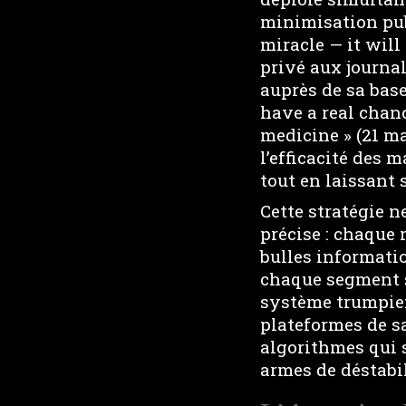
minimisation publ
miracle — it will
privé aux journa
auprès de sa ba
have a real chanc
medicine » (21 ma
l’efficacité des m
tout en laissant
Cette stratégie n
précise : chaque 
bulles informati
chaque segment s
système trumpien
plateformes de sa
algorithmes qui 
armes de déstabi