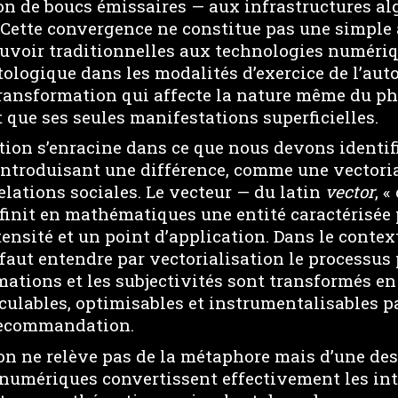
ion de boucs émissaires — aux infrastructures a
Cette convergence ne constitue pas une simple
uvoir traditionnelles aux technologies numéri
logique dans les modalités d’exercice de l’autor
 transformation qui affecte la nature même du 
t que ses seules manifestations superficielles.
ion s’enracine dans ce que nous devons identifie
ntroduisant une différence, comme une vectori
elations sociales. Le vecteur — du latin
vector
, «
éfinit en mathématiques une entité caractérisée
tensité et un point d’application. Dans le contex
faut entendre par vectorialisation le processus 
rmations et les subjectivités sont transformés en
culables, optimisables et instrumentalisables p
recommandation.
on ne relève pas de la métaphore mais d’une desc
s numériques convertissent effectivement les in