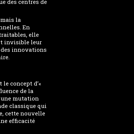
ue des centres de
 mais la
nnelles. En
aitables, elle
 invisible leur
 des innovations
ire.
 le concept d’«
fluence de la
é une mutation
nde classique qui
, cette nouvelle
ne efficacité