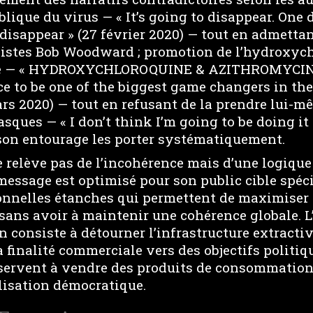
ique du virus — « It’s going to disappear. One da
 disappear » (27 février 2020) — tout en admetta
listes Bob Woodward ; promotion de l’hydroxyc
se — « HYDROXYCHLOROQUINE & AZITHROMYCIN, 
e to be one of the biggest game changers in the
rs 2020) — tout en refusant de la prendre lui-mê
asques — « I don’t think I’m going to be doing it 
 son entourage les porter systématiquement.
e relève pas de l’incohérence mais d’une logique
message est optimisé pour son public cible spéci
onnelles étanches qui permettent de maximiser 
ans avoir à maintenir une cohérence globale. 
 consiste à détourner l’infrastructure extractiv
 finalité commerciale vers des objectifs politiq
servent à vendre des produits de consommatio
lisation démocratique.