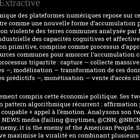
Extractive
ique des plateformes numériques repose sur c
tre comme une nouvelle forme d’accumulation 
tion violente des terres communes analysée par
ndustrielle des capacités cognitives et affectiv
on primitive, comprise comme processus d’appr
ources communes pour amorcer l’accumulation ca
processus tripartite : capture — collecte massiv
 —, modélisation — transformation de ces donn
 prédictifs —, monétisation — vente d’accès cibl
ement compris cette économie politique. Ses twe
n pattern algorithmique récurrent : affirmation
 coupable + appel à l’émotion. Analysons son tw
KE NEWS media (failing @nytimes, @CNN, @NBC
nemy, it is the enemy of the American People. S
ive maximise la viralité en combinant plusieur