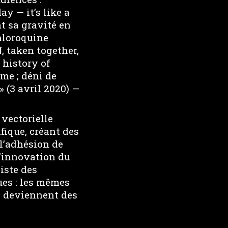
y — it’s like a
nt sa gravité en
hloroquine
taken together,
 history of
me ; déni de
» (3 avril 2020) —
 vectorielle
fique, créant des
l’adhésion de
L’innovation du
iste des
ues : les mêmes
n deviennent des