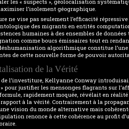
ler les « suspects », géolocalisation systématiq
aximiser l’isolement géographique.
ure ne vise pas seulement l’efficacité répressive
ntologique des migrants en entités computatio
istences humaines à des ensembles de données tr
signation comme boucs émissaires tout en rendant
déshumanisation algorithmique constitue l’une
ntes de cette nouvelle forme de pouvoir autorita
alisation de la Vérité
de l’investiture, Kellyanne Conway introduisait
 » pour justifier les mensonges flagrants sur l’af
 formule, rapidement moquée, révélait en réalit
rapport à la vérité. Contrairement à la propaga
 une vision du monde alternative mais cohérente
ulation renonce à cette cohérence au profit d’u
oraire.