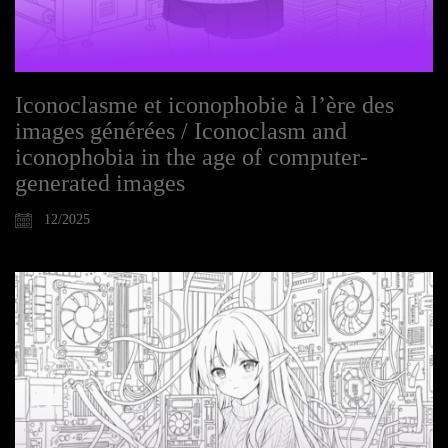
Iconoclasme et iconophobie à l’ère des
images générées / Iconoclasm and
iconophobia in the age of computer-
generated images
12/2025