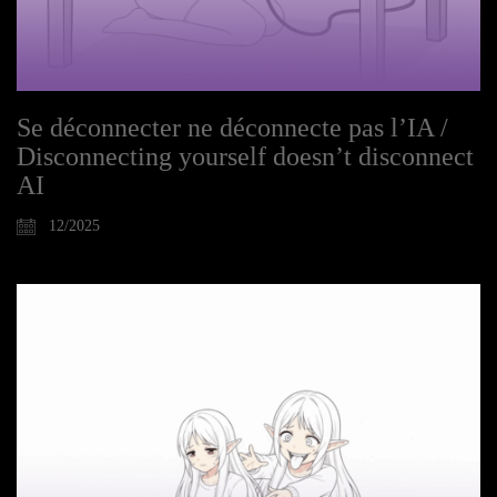
Se déconnecter ne déconnecte pas l’IA /
Disconnecting yourself doesn’t disconnect
AI
12/2025