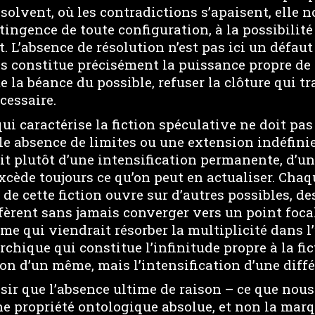
ésolvent, où les contradictions s’apaisent, elle 
ntingence de toute configuration, à la possibili
 L’absence de résolution n’est pas ici un défaut
s constitue précisément la puissance propre de 
 la béance du possible, refuser la clôture qui t
cessaire.
qui caractérise la fiction spéculative ne doit pa
 absence de limites ou une extension indéfini
’agit plutôt d’une intensification permanente, d’u
xcède toujours ce qu’on peut en actualiser. Chaq
e cette fiction ouvre sur d’autres possibles, de
ifèrent sans jamais converger vers un point foca
ime qui viendrait résorber la multiplicité dans l’
rchique qui constitue l’infinitude propre à la fic
on d’un même, mais l’intensification d’une diffé
sir que l’absence ultime de raison – ce que no
une propriété ontologique absolue, et non la marq