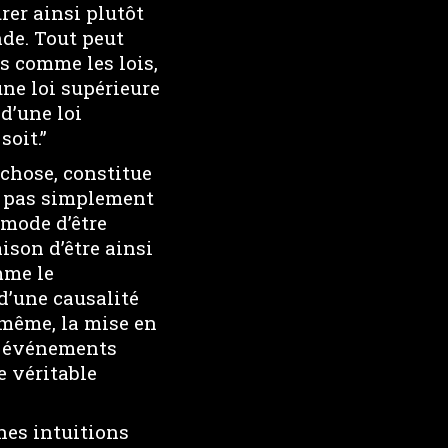
urer ainsi plutôt
de. Tout peut
es comme les lois,
une loi supérieure
 d’une loi
soit.”
 chose, constitue
st pas simplement
 mode d’être
aison d’être ainsi
mme le
d’une causalité
 même, la mise en
s événements
e véritable
nes intuitions