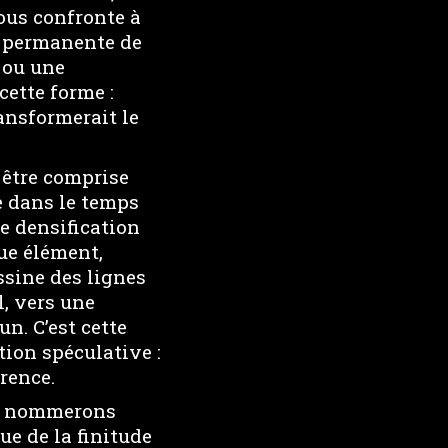
nous confronte à
té permanente de
 ou une
cette forme :
ransformerait le
s être comprise
e dans le temps
ne densification
ue élément,
ssine des lignes
l, vers une
un. C’est cette
tion spéculative :
rence.
us nommerons
ue de la finitude