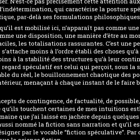
er. N’est-ce pas précisément cette attention aux
 d’indétermination, qui caractérise la posture sp
ique, par-delà ses formulations philosophiques
l qu’il est mobilisé ici, n’apparaît pas comme un
mme une disposition, une manière d’être au mon
aciles, les totalisations rassurantes. C’est une p
i s’attache moins à l’ordre établi des choses qu’à
ns à la stabilité des structures qu’à leur cont
regard spéculatif est celui qui perçoit, sous la 
le du réel, le bouillonnement chaotique des pos
intérieur, menaçant à chaque instant de le faire 
cepts de contingence, de factualité, de possible, 
 qu’ils touchent certaines de mes intuitions est
maine que j’ai laissé en jachère depuis quelques 
 aussi nommé la fiction sans narration et qu’il es
igner par le vocable “fiction spéculative”. Par c
que la science fiction.