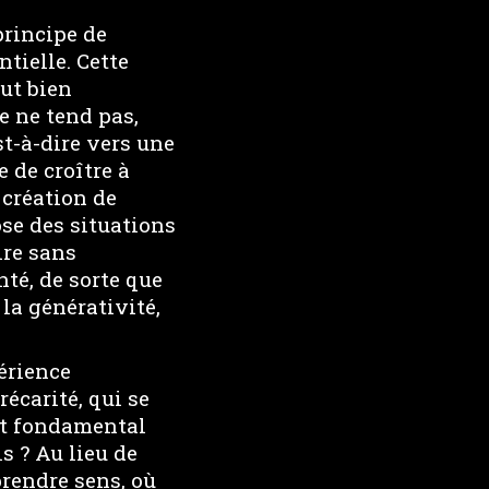
principe de
tielle. Cette
eut bien
e ne tend pas,
st-à-dire vers une
e de croître à
 création de
ose des situations
ire sans
nté, de sorte que
 la générativité,
érience
écarité, qui se
nt fondamental
s ? Au lieu de
prendre sens, où