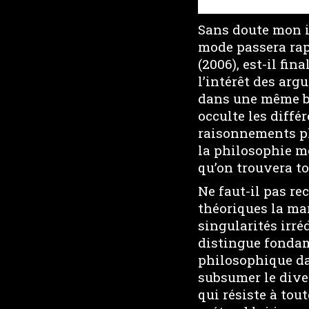
Sans doute mon in
mode passera rap
(2006), est-il fi
l’intérêt des arg
dans une même bo
occulte les diffé
raisonnements ph
la philosophie m
qu’on trouvera to
Ne faut-il pas re
théoriques la mar
singularités irré
distingue fondam
philosophique da
subsumer le diver
qui résiste à tou