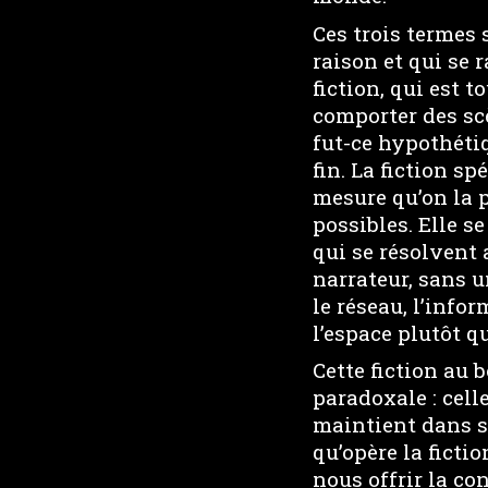
Ces trois termes 
raison et qui se 
fiction, qui est 
comporter des scè
fut-ce hypothétiq
fin. La fiction sp
mesure qu’on la p
possibles. Elle s
qui se résolvent a
narrateur, sans u
le réseau, l’infor
l’espace plutôt q
Cette fiction au 
paradoxale : cell
maintient dans s
qu’opère la ficti
nous offrir la co