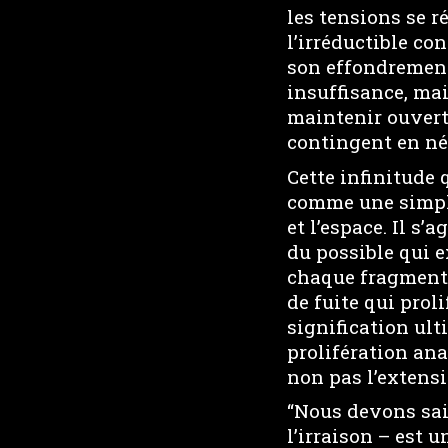
les tensions se r
l’irréductible co
son effondrement.
insuffisance, mai
maintenir ouverte
contingent en né
Cette infinitude 
comme une simple
et l’espace. Il s
du possible qui e
chaque fragment d
de fuite qui prol
signification ult
prolifération ana
non pas l’extensi
“Nous devons sai
l’irraison – est 