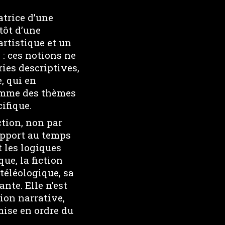
atrice d’une
utôt d’une
artistique et un
 : ces notions ne
ies descriptives,
, qui en
comme des thèmes
ifique.
ction, non par
apport au temps
t les logiques
ue, la fiction
téléologique, sa
nte. Elle n’est
ion narrative,
ise en ordre du