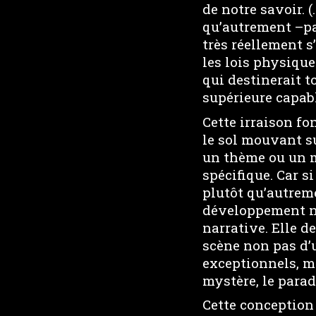
de notre savoir. (
qu’autrement –pa
très réellement s
les lois physique
qui destinerait t
supérieure capabl
Cette irraison fo
le sol mouvant su
un thème ou un mo
spécifique. Car si
plutôt qu’autreme
développement néc
narrative. Elle d
scène non pas d’
exceptionnels, ma
mystère, le para
Cette conception