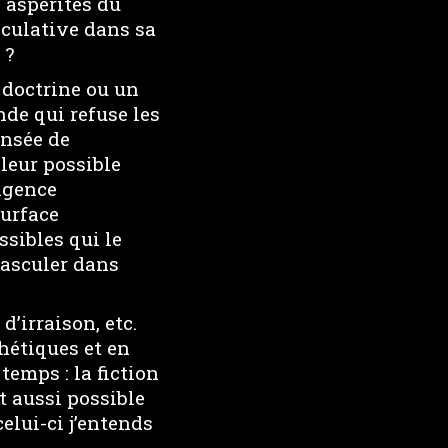
 aspérités du
éculative dans sa
 ?
e doctrine ou un
de qui refuse les
ensée de
 leur possible
ingence
surface
sibles qui le
basculer dans
d’irraison, etc.
hétiques et en
temps : la fiction
t aussi possible
elui-ci j’entends