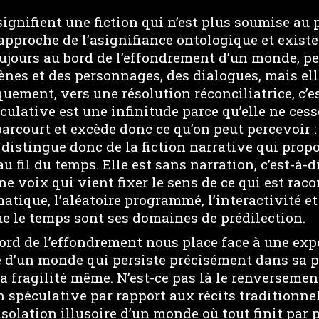
signifient une fiction qui n’est plus soumise au 
rapproche de l’asignifiance ontologique et existen
toujours au bord de l’effondrement d’un monde, p
nes et des personnages, des dialogues, mais ell
uement, vers une résolution réconciliatrice, c’e
éculative est une infinitude parce qu’elle ne cess
arcourt et excède donc ce qu’on peut percevoir :
e distingue donc de la fiction narrative qui prop
u fil du temps. Elle est sans narration, c’est-à-d
ne voix qui vient fixer le sens de ce qui est raco
matique, l’aléatoire programmé, l’interactivité et
ue le temps sont ses domaines de prédilection.
bord de l’effondrement nous place face à une exp
e d’un monde qui persiste précisément dans sa pr
a fragilité même. N’est-ce pas là le renverseme
on spéculative par rapport aux récits traditionnel
nsolation illusoire d’un monde où tout finit par 