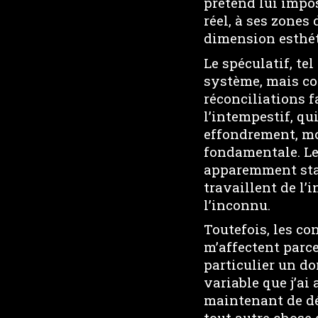
prétend lui impos
réel, à ses zones
dimension esthét
Le spéculatif, te
système, mais co
réconciliations f
l’intempestif, qu
effondrement, moi
fondamentale. Le 
apparemment stab
travaillent de l’
l’inconnu.
Toutefois, les con
m’affectent parce
particulier un do
variable que j’ai
maintenant de dés
tout autre chose 