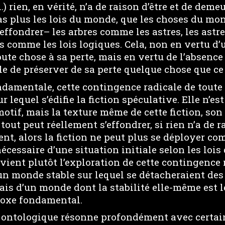
…) rien, en vérité, n’a de raison d’être et de deme
s plus les lois du monde, que les choses du mon
’effondrer– les arbres comme les astres, les astr
s comme les lois logiques. Cela, non en vertu d’
oute chose à sa perte, mais en vertu de l’absence
e de préserver de sa perte quelque chose que ce 
ndamentale, cette contingence radicale de toute
r lequel s’édifie la fiction spéculative. Elle n’e
tif, mais la texture même de cette fiction, son
 tout peut réellement s’effondrer, si rien n’a de r
nt, alors la fiction ne peut plus se déployer co
essaire d’une situation initiale selon les lois 
evient plutôt l’exploration de cette contingence
un monde stable sur lequel se détacheraient de
is d’un monde dont la stabilité elle-même est l
doxe fondamental.
 ontologique résonne profondément avec certai