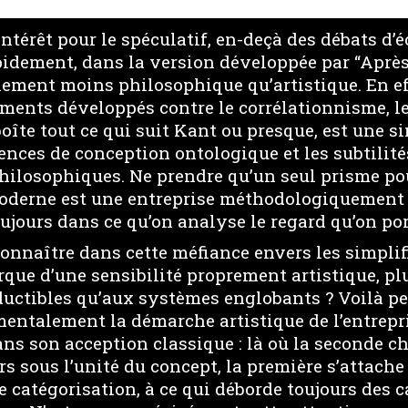
térêt pour le spéculatif, en-deçà des débats d’é
idement, dans la version développée par “Après 
nalement moins philosophique qu’artistique. En e
uments développés contre le corrélationnisme, le
îte tout ce qui suit Kant ou presque, est une si
rences de conception ontologique et les subtilité
ilosophiques. Ne prendre qu’un seul prisme po
oderne est une entreprise méthodologiquement 
ujours dans ce qu’on analyse le regard qu’on por
connaître dans cette méfiance envers les simpli
que d’une sensibilité proprement artistique, pl
ductibles qu’aux systèmes englobants ? Voilà pe
entalement la démarche artistique de l’entrepr
ns son acception classique : là où la seconde c
s sous l’unité du concept, la première s’attach
te catégorisation, à ce qui déborde toujours des 