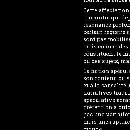
Cette affectation
rencontre qui dép
résonance profond
certain registre c
sont pas mobilis
mais comme des p
constituent le m
ou des sujets, ma
La fiction spécul
son contenu ou s
et à la causalité
narratives tradit
spéculative ébran
prétention à ordo
pas une variation
mais une rupture
monde.