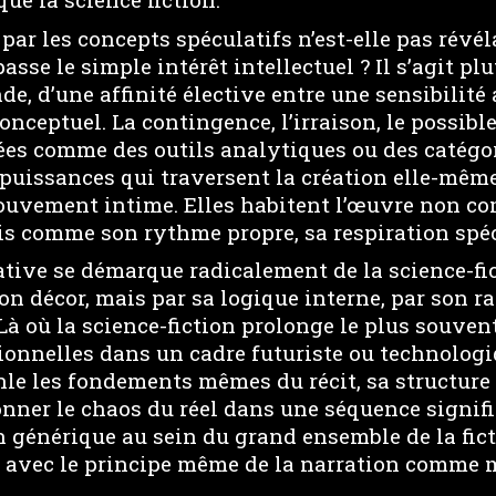
 par les concepts spéculatifs n’est-elle pas révél
asse le simple intérêt intellectuel ? Il s’agit pl
e, d’une affinité élective entre une sensibilité 
onceptuel. La contingence, l’irraison, le possible
ées comme des outils analytiques ou des catégor
uissances qui traversent la création elle-même
ouvement intime. Elles habitent l’œuvre non 
is comme son rythme propre, sa respiration spéc
ative se démarque radicalement de la science-fi
on décor, mais par sa logique interne, par son r
. Là où la science-fiction prolonge le plus souven
ionnelles dans un cadre futuriste ou technologiq
le les fondements mêmes du récit, sa structure 
nner le chaos du réel dans une séquence signifia
 générique au sein du grand ensemble de la fict
 avec le principe même de la narration comme m