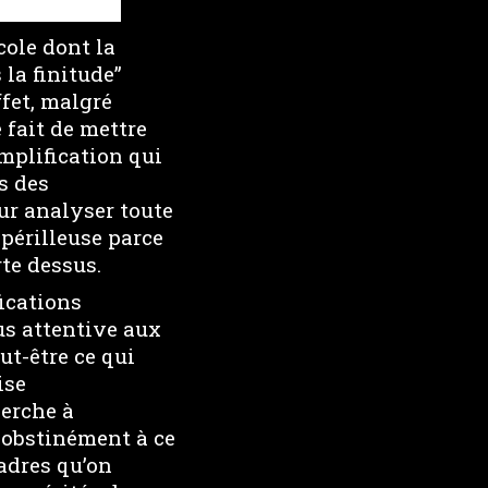
cole dont la
la finitude”
ffet, malgré
 fait de mettre
mplification qui
s des
ur analyser toute
périlleuse parce
te dessus.
fications
us attentive aux
ut-être ce qui
ise
herche à
e obstinément à ce
cadres qu’on