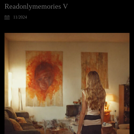
Readonlymemories V
11/2024