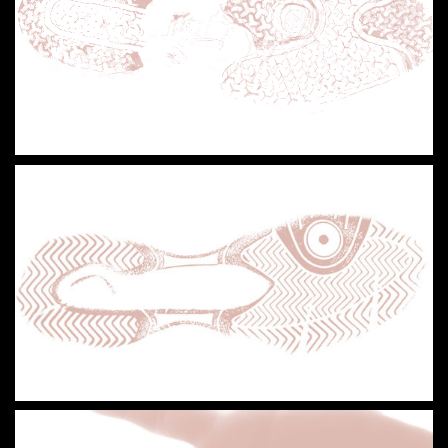
Loaded
:
Unmute
15.22%