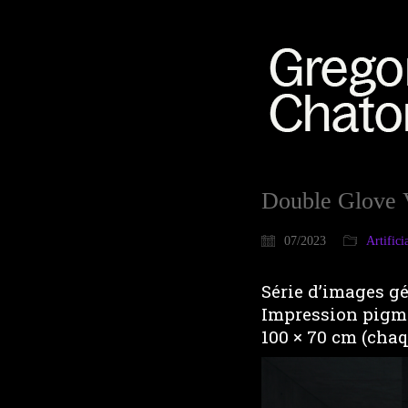
Double Glove 
07/2023
Artifici
Série d’images gé
Impression pigme
100 × 70 cm (cha