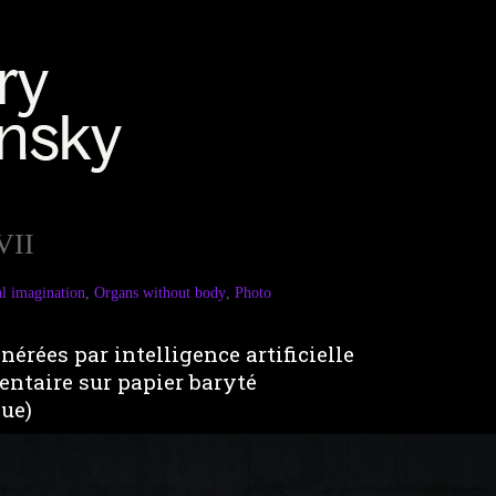
VII
al imagination
,
Organs without body
,
Photo
nérées par intelligence artificielle
ntaire sur papier baryté
que)