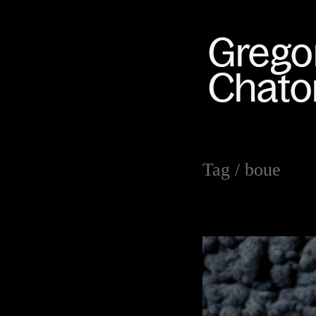
Tag /
boue