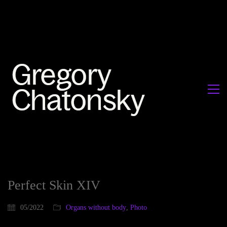
Perfect Skin XIV
05/2022
Organs without body
,
Photo