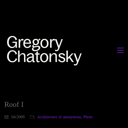
Roof I
04/2009
Architecture of anonymous
,
Photo