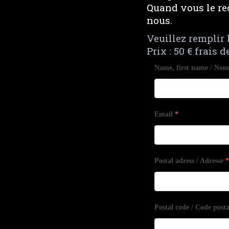
Quand vous le re
nous.
Veuillez remplir 
Prix : 50 € frais 
Name, first name / No
Email
*
Postal adress / Adresse
*
Postal code / Code posta