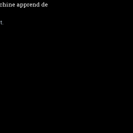
achine apprend de
t.