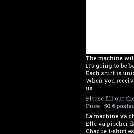
The machine will 
It’s going to be b
Each shirt is uni
When you receive
us.
Please fill out t
Price : 50 € posta
La machine va cho
Elle va piocher d
Chaque t-shirt es