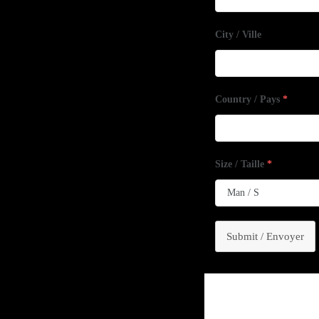
City / Ville
Country / Pays
*
Size / Taille
*
Submit / Envoyer