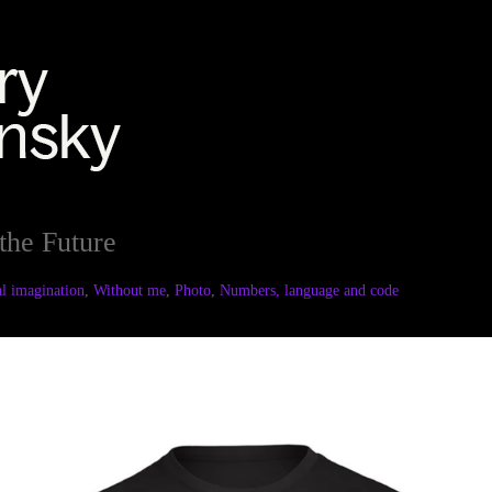
the Future
al imagination
,
Without me
,
Photo
,
Numbers, language and code