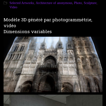
Selected Artworks
,
Architecture of anonymous
,
Photo
,
Sculpture
,
Video
Modèle 3D généré par photogrammétrie,
vidéo
Dimensions variables
Loaded
:
Unmute
7.23%