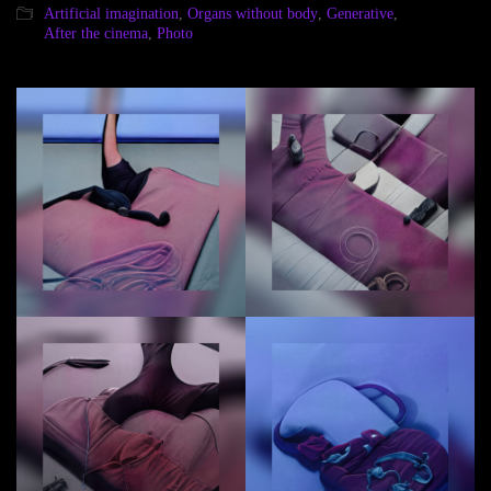
Artificial imagination
,
Organs without body
,
Generative
,
After the cinema
,
Photo