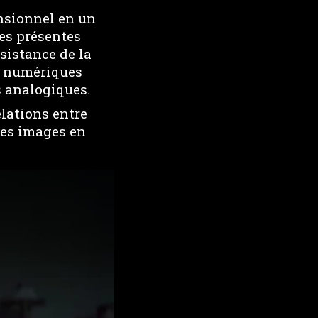
nsionnel en un
ves présentes
sistance de la
s numériques
s analogiques.
elations entre
des images en