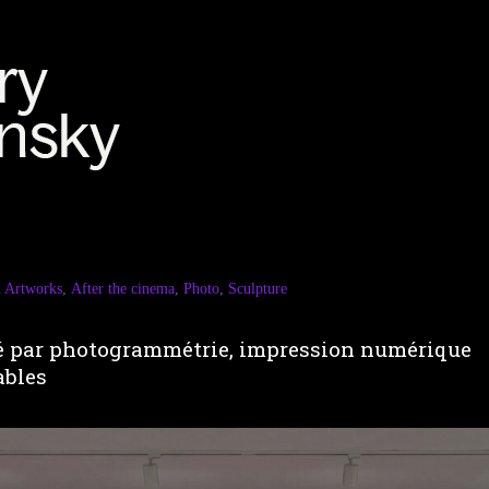
d Artworks
,
After the cinema
,
Photo
,
Sculpture
é par photogrammétrie, impression numérique
ables