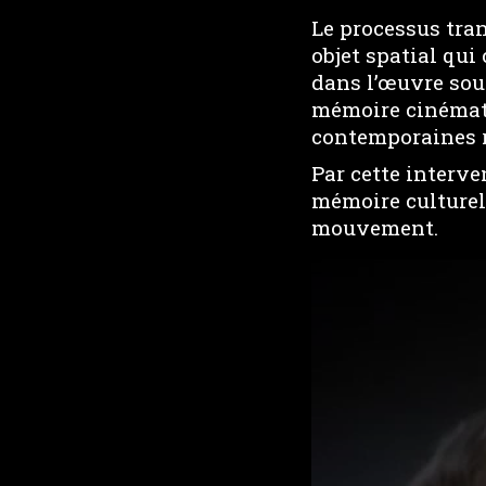
Le processus tr
objet spatial qui
dans l’œuvre sour
mémoire cinémat
contemporaines ré
Par cette interve
mémoire culturel
mouvement.
This
is
a
modal
window.