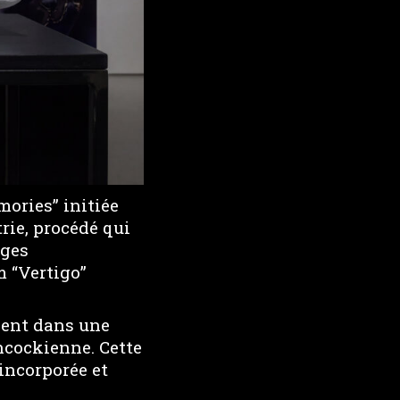
mories” initiée
trie, procédé qui
ages
m “Vertigo”
sent dans une
hcockienne. Cette
 incorporée et