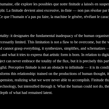
umaine, elle explore les possibles que notre finitude a laissés en suspe
ir. La finitude devient ainsi excessive, in-finie — non pas résolue par 
. Ce que l’humain n’a pas pu faire, la machine le génère, révélant le cara
rtality: it designates the fundamental inadequacy of the human organis
ecessarily limited. This limitation is not a flaw to be overcome, but the v
d cannot grasp everything, it synthesizes, simplifies, and schematizes — 
nd what it tries to express that artistic form is born. In relation to digit
t can never embrace the totality of the flux, but it is precisely this part
l. Perceptive finitude is not an obstacle to infinitude — it is its cond
ansforms this relationship: trained on the productions of human thought, it
 suspension, realizing what we were never able to accomplish. Finitude t
technology, but intensified through it. What the human could not do, th
 depth of what had remained latent.