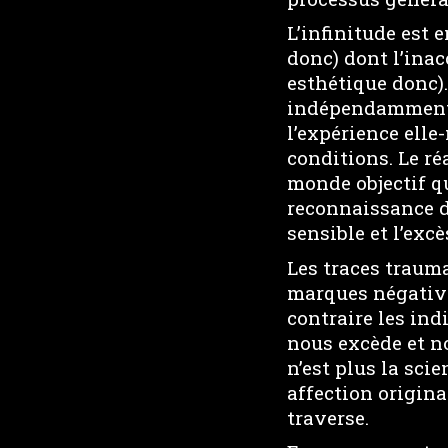
L’infinitude est 
donc) dont l’inac
esthétique donc).
indépendamment d
l’expérience elle
conditions. Le ré
monde objectif qu
reconnaissance de
sensible et l’exc
Les traces trauma
marques négatives
contraire les ind
nous excède et no
n’est plus la scie
affection origina
traverse.