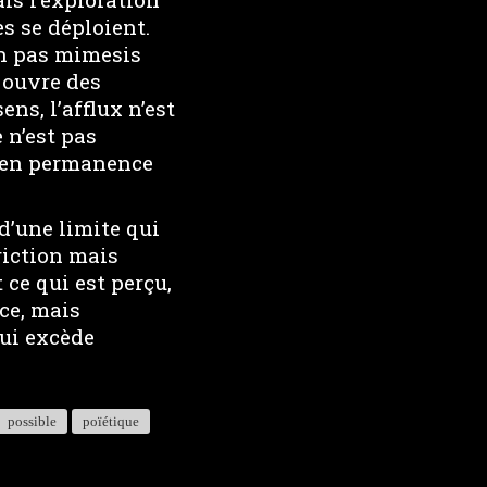
s se déploient.
on pas mimesis
e ouvre des
ns, l’afflux n’est
 n’est pas
re en permanence
d’une limite qui
riction mais
 ce qui est perçu,
ce, mais
qui excède
possible
poïétique