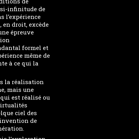
ditions de
si-infinitude de
s l’expérience
 en droit, excède
 une épreuve
sion
dantal formel et
xpérience même de
te à ce qui la
s la réalisation
me, mais une
qui est réalisé ou
irtualités
lque ciel des
 invention de
nération.
ais l’exploration