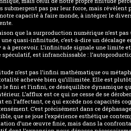
nique, mais celui de notre propre finitude perc
 submergent pas par leur force, mais révèlent p
notre capacité à faire monde, à intégrer le dive
ente.
raison que la surproduction numérique n’est pas
s une quasi-infinitude, c’est-à-dire un décalage e
y a à percevoir. L’infinitude signale une limite e
 spéculatif, est infranchissable : l’autoproducti
nitude n’est pas l’infini mathématique ou métaph
otalité achevée bien qu’illimitée. Elle est plutô
le fini et l’infini, ce déséquilibre dynamique qu
térieur. L’afflux est ce qui ne cesse de se dérobe
 en l’affectant, ce qui excède nos capacités co
ntensément. C’est précisément dans ce déphasage
ible, que se joue l’expérience esthétique contem
ation d’une œuvre finie, mais dans la confront
tif dont l’expansion nous dépasse nécessaireme