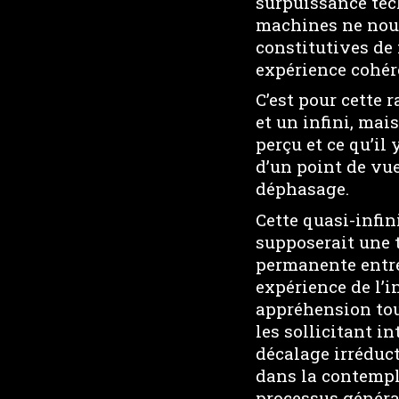
surpuissance tech
machines ne nous
constitutives de 
expérience cohér
C’est pour cette 
et un infini, mai
perçu et ce qu’il 
d’un point de vue
déphasage.
Cette quasi-infi
supposerait une t
permanente entre 
expérience de l’in
appréhension tout
les sollicitant i
décalage irréduct
dans la contempl
processus généra