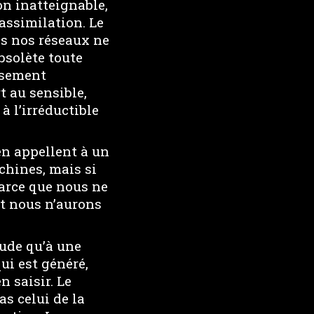
n inatteignable,
assimilation. Le
ns nos réseaux ne
bsolète toute
ssement
t au sensible,
à l’irréductible
en appellent à un
chines, mais si
parce que nous ne
et nous n’aurons
tude qu’à une
ui est généré,
n saisir. Le
s celui de la