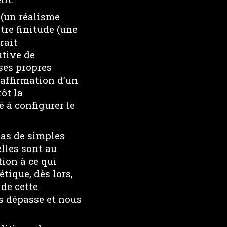
 (un réalisme
tre finitude (une
rait
tive de
 ses propres
 affirmation d’un
ôt la
 à configurer le
pas de simples
elles sont au
tion à ce qui
tique, dès lors,
 de cette
us dépasse et nous