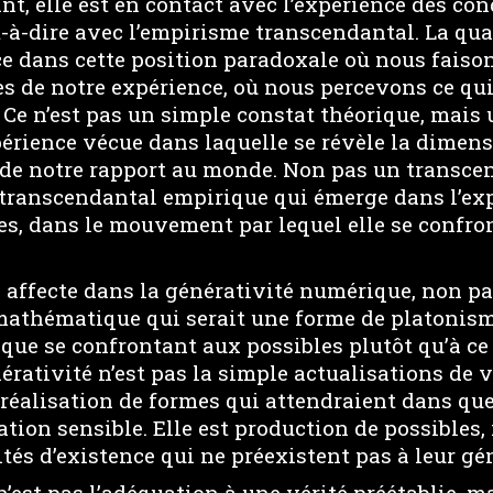
t, elle est en contact avec l’expérience des con
st-à-dire avec l’empirisme transcendantal. La qua
ce dans cette position paradoxale où nous faison
 de notre expérience, où nous percevons ce qui,
 Ce n’est pas un simple constat théorique, mais
périence vécue dans laquelle se révèle la dimen
de notre rapport au monde. Non pas un transcen
n transcendantal empirique qui émerge dans l’e
es, dans le mouvement par lequel elle se confron
 affecte dans la générativité numérique, non pa
mathématique qui serait une forme de platonis
ue se confrontant aux possibles plutôt qu’à ce 
nérativité n’est pas la simple actualisations de v
 réalisation de formes qui attendraient dans que
ation sensible. Elle est production de possibles,
és d’existence qui ne préexistent pas à leur gé
 n’est pas l’adéquation à une vérité préétablie, m