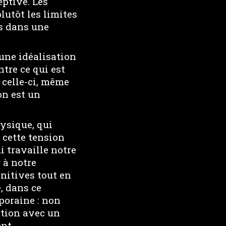
eptive. Les
lutôt les limites
rs dans une
 une idéalisation
ntre ce qui est
t celle-ci, même
on est un
ysique, qui
t cette tension
i travaille notre
r à notre
gnitives tout en
, dans ce
poraine : non
ation avec un
nt.