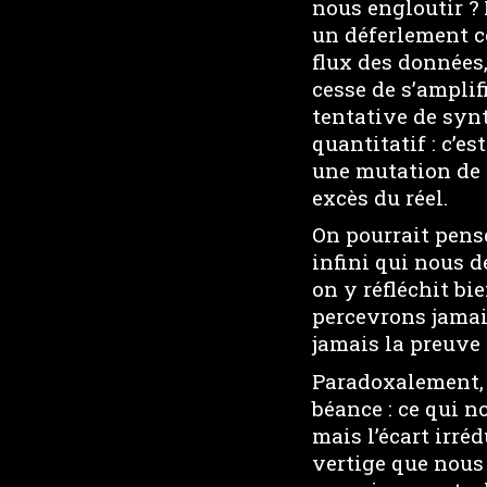
nous engloutir ?
un déferlement co
flux des données
cesse de s’amplif
tentative de syn
quantitatif : c’e
une mutation de n
excès du réel.
On pourrait pens
infini qui nous 
on y réfléchit bi
percevrons jamais
jamais la preuve 
Paradoxalement, 
béance : ce qui n
mais l’écart irré
vertige que nous