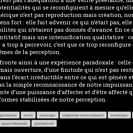
entialités qui se reconfigurent à mesure qu’elle
érique n’est pas reproduction mais création, n
ns fort : elle fait advenir ce qui n’était pas, ell
ilités qui n’étaient pas donnés d’avance. En ce se
titatif mais une intensification qualitative : ce
 a trop à percevoir, c’est que ce trop reconfigu
êmes de la perception.
fronte ainsi à une expérience paradoxale : celle 
 mais ouverture, d’une finitude qui n’est pas rest
ans l’écart irréductible entre ce qui est généré et
as la simple reconnaissance de notre impuissan
nte d’une puissance d’affecter et d’être affecté 
 formes stabilisées de notre perception.
génération
excès
ontologie
empirisme transcendantal
numérique
quasi-infinitude
générativité