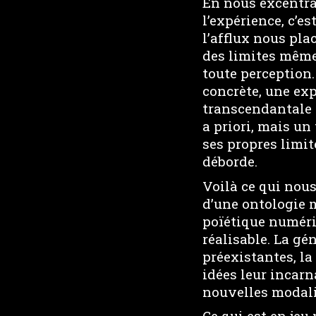
En nous excentran
l’expérience, c’e
l’afflux nous pla
des limites mêmes
toute perception.
concrète, une ex
transcendantale 
a priori, mais u
ses propres limit
déborde.
Voilà ce qui nous
d’une ontologie 
poïétique numériq
réalisable. La gé
préexistantes, la
idées leur incarn
nouvelles modalit
Ce qui est en jeu