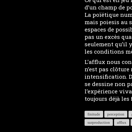
d’un champ de pot
La poïétique num
mais poiesis au se
espaces de possib
pas un excès quan
seulement qu’il y
les conditions m
L’afflux nous con
n’est pas clôture
intensification. D
se dessine non p
l’expérience viva
toujours déjà les
finitude
perception
surproduction
afflux