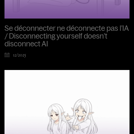
Se déconnecter ne déconnecte pas l’IA
/ Disconnecting yourself doesn’t
disconnect AI
12/2025