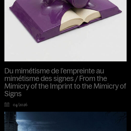
Du mimétisme de l’empreinte au
mimétisme des signes / From the
Mimicry of the Imprint to the Mimicry of
Signs
04/2026