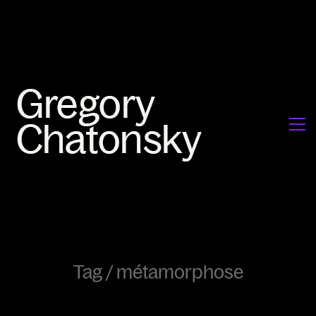
Tag /
métamorphose