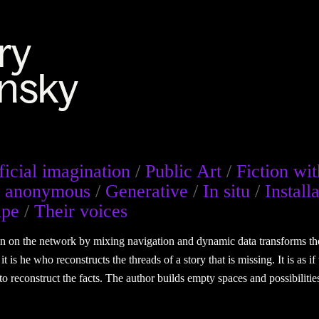
ficial imagination
/
Public Art
/
Fiction wit
of anonymous
/
Generative
/
In situ
/
Install
ape
/
Their voices
tion on the network by mixing navigation and dynamic data transforms th
 it is he who reconstructs the threads of a story that is missing. It is as 
o reconstruct the facts. The author builds empty spaces and possibilities