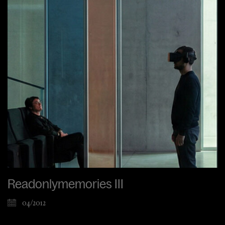
Readonlymemories III
04/2012