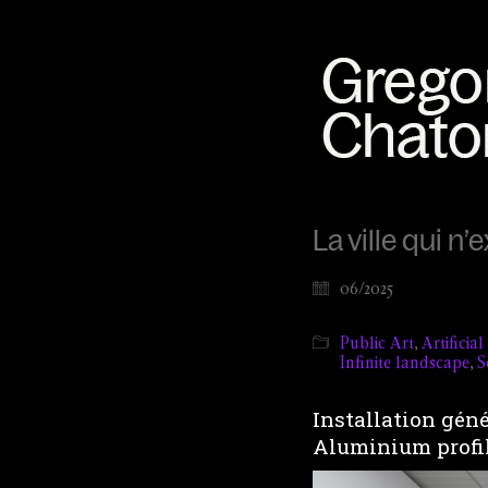
La ville qui n’
06/2025
Public Art
,
Artificia
Infinite landscape
,
S
Installation gén
Aluminium profilé