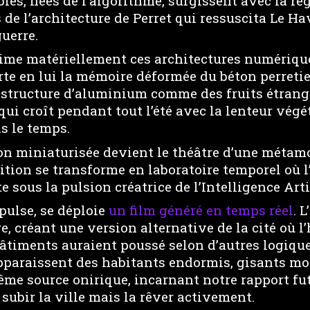
es, nées de l’algorithme, surgissent avec la rég
 de l’architecture de Perret qui ressuscita Le Ha
uerre.
ime matériellement ces architectures numériqu
rte en lui la mémoire déformée du béton perreti
a structure d’aluminium comme des fruits étrang
qui croît pendant tout l’été avec la lenteur végé
s le temps.
ion miniaturisée devient le théâtre d’une méta
ition se transforme en laboratoire temporel où l
 sous la pulsion créatrice de l’Intelligence Artif
pulse, se déploie
un film généré en temps réel
. 
, créant une version alternative de la cité où l’
bâtiments auraient poussé selon d’autres logique
apparaissent des habitants endormis, gisants m
me source onirique, incarnant notre rapport fut
 subir la ville mais la rêver activement.