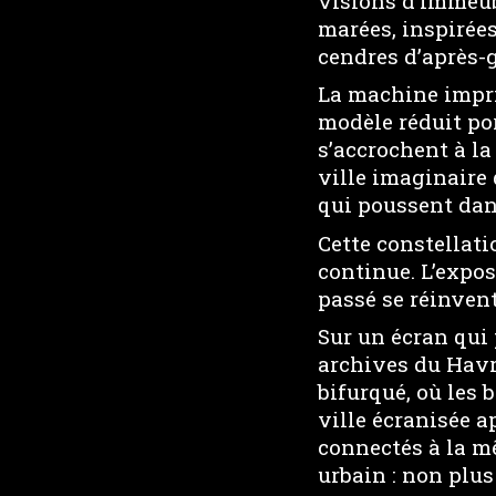
visions d’immeubl
marées, inspirées
cendres d’après-g
La machine impr
modèle réduit po
s’accrochent à l
ville imaginaire 
qui poussent dan
Cette constellat
continue. L’expos
passé se réinvente
Sur un écran qui 
archives du Havre
bifurqué, où les 
ville écranisée 
connectés à la mê
urbain : non plus