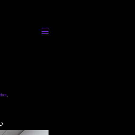
tion
,
D