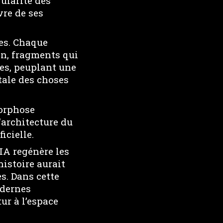
ularité des
vre de ses
es. Chaque
en, fragments qui
es, peuplant une
tale des choses
morphose
’architecture du
icielle.
L’IA regénère les
histoire aurait
s. Dans cette
odernes
ur à l’espace