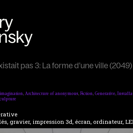
existait pas 3: La forme d’une ville (2049)
l imagination
,
Architecture of anonymous
,
Fiction
,
Generative
,
Installa
culpture
érative
s, gravier, impression 3d, écran, ordinateur, LE