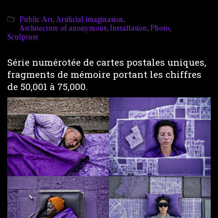
Public Art
,
Artificial imagination
,
Architecture of anonymous
,
Installation
,
Photo
,
Sculpture
Série numérotée de cartes postales uniques,
fragments de mémoire portant les chiffres
de 50,001 à 75,000.